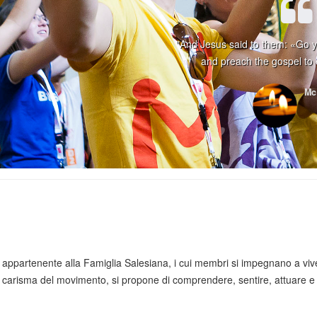
"And Jesus said to them: «Go ye
and preach the gospel to 
Mc
, appartenente alla Famiglia Salesiana, i cui membri si impegnano a viv
e, carisma del movimento, si propone di comprendere, sentire, attuare e