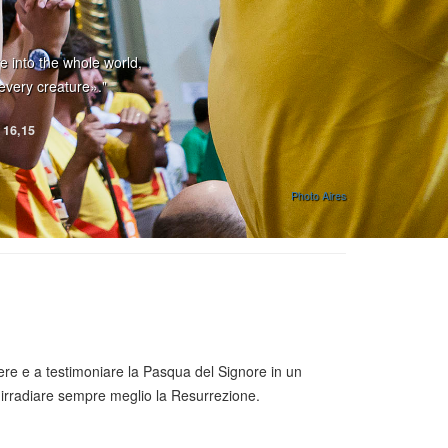
 into the whole world,
every creature»."
 16,15
Photo Aires
ere e a testimoniare la Pasqua del Signore in un
 irradiare sempre meglio la Resurrezione.