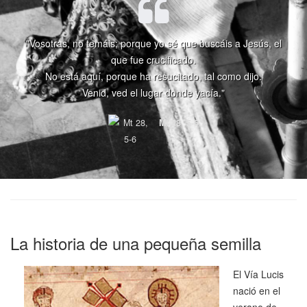
"Vosotras, no temáis; porque yo sé que buscáis a Jesús, el
que fue crucificado.
No está aquí, porque ha resucitado, tal como dijo.
Venid, ved el lugar donde yacía."
Mt 28, 5-6
La historia de una pequeña semilla
El Vía Lucis
nació en el