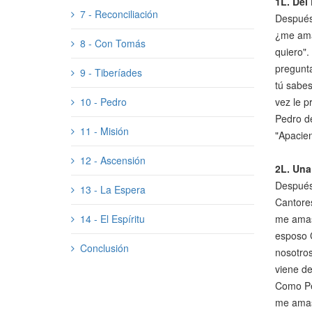
1L.
Del
7 - Reconciliación
Después 
¿me amas
8 - Con Tomás
quiero".
pregunta
9 - Tiberíades
tú sabes
10 - Pedro
vez le p
Pedro de
11 - Misión
"Apacien
12 - Ascensión
2L.
Una
Después 
13 - La Espera
Cantore
14 - El Espíritu
me amas
esposo C
Conclusión
nosotros
viene de
Como Pe
me amas 