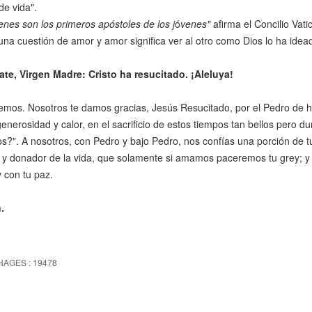
e vida".
enes son los primeros apóstoles de los j
ó
venes"
afirma el Concilio Vatic
una cuestión de amor y amor significa ver al otro como Dios lo ha idea
rate, Virgen Madre: Cristo ha resucitado. ¡Aleluya!
os. Nosotros te damos gracias, Jesús Resucitado, por el Pedro de hoy
nerosidad y calor, en el sacrificio de estos tiempos tan bellos pero 
s?". A nosotros, con Pedro y bajo Pedro, nos confías una porción de t
y donador de la vida, que solamente si amamos paceremos tu grey; y s
 con tu paz.
.
HAGES : 19478