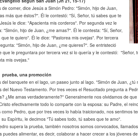
 Evangelio según San Juan
(Jn 21, 15-17)
de comer, dice Jesús a Simón Pedro: "Simón, hijo de Juan,
 más que éstos?". Él le contestó: "Sí, Señor, tú sabes que te
 Jesús le dice: "Apacienta mis corderos". Por segunda vez le
: "Simón, hijo de Juan, ¿me amas?". Él le contesta: "Sí, Señor,
 que te quiero". Él le dice: "Pastorea mis ovejas". Por tercera
regunta: "Simón, hijo de Juan, ¿me quieres?". Se entristeció
 que le preguntara por tercera vez si lo quería y le contestó: "Señor, t
ta mis ovejas."
 prueba, una promoción
del banquete en el lago, un paseo junto al lago. "Simón de Juan, ¿tú 
s del Nuevo Testamento. Por tres veces el Resucitado pregunta a Pe
? ¿Me amas verdaderamente?" Generalmente nos olvidamos de que el
risto efectivamente todo lo comparte con la esposa: su Padre, el reino,
 como Pedro, que por tres veces lo había traicionado, nos sentimos te
 su Espíritu, le decimos "Tú sabes todo, tú sabes que te amo".
dro supera la prueba, también nosotros somos convocados, llamados
puedes alimentar, es decir, colaborar a hacer crecer a los jóvenes d