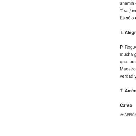
anemia d
"Los j
ó
v
Es sólo 
T. Alég
P.
Roguem
mucha ge
que todo
Maestro 
verdad y
T. Amén
Canto
AFFIC