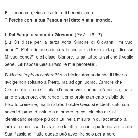
P
Ti adoriamo, Gesù risorto, e ti benediciamo.
T
Perché con la tua Pasqua hai dato vita al mondo.
L
Dal Vangelo secondo Giovanni
(
Gv
21,15-17)
(...)
Gli disse per la terza volta Simone di Giovanni, mi vuoi
bene?". Pietro rimase addolorato che per la terza volta gli dicesse
Mi vuoi bene?", e gli disse. Signore, tu sai tutto; tu sai che ti voglio
bene’. Gli rispose Gesù.’Pasci le mie pecorelle".
G
Mi ami tu più di costoro?" è
la triplice domanda che il Risorto
rivolge non soltanto a Pietro, ma ad ogni uomo. L’amore che
Cristo chiede non si limita all’umano voler bene, all’amicizia, ma è
amore superiore, che rende l’uomo prolungamento visibile del
Risorto presente, ma invisibile. Poiché Gesù si è identificato con i
poveri di pane, di salute e di amore, questi più che altri si
identificano sempre più con Lui nella misura in cui accettano la
loro vita crocifissa, la vivono e la offrono come partecipazione alla
Sua Passione. Tutto questo può avvenire solo per amore