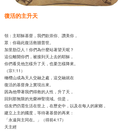
復活的主升天
領：主耶穌基督，我們欽崇你、讚美你，
眾：你藉此復活救贖普世。
加里肋亞人！你們為什麼站著望天呢？
這位離開你們，被接到天上去的耶穌，
你們看見他怎樣升了天，也要怎樣降來。
（宗1:11）
橄欖山成為天人交融之處，這交融就在
復活的基督身上實現出來。
因為他帶著我們得救的人性，升了天，
回到那無限的光榮神聖境域。但是，
信友們仍需生活在世上，在歷史中，以及在每人的家鄉，
建立上主的國度，等待著基督的再來：
「永遠與主同在。」（得前4:17）
天主經