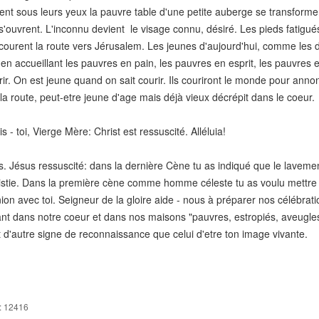
oient sous leurs yeux la pauvre table d'une petite auberge se transforme
'ouvrent. L'inconnu devient le visage connu, désiré. Les pieds fatigués 
rcourent la route vers Jérusalem. Les jeunes d'aujourd'hui, comme les 
en accueillant les pauvres en pain, les pauvres en esprit, les pauvres e
rir. On est jeune quand on sait courir. Ils couriront le monde pour anno
la route, peut-etre jeune d'age mais déjà vieux décrépit dans le coeur.
s - toi, Vierge Mère: Christ est ressuscité. Alléluia!
. Jésus ressuscité: dans la dernière Cène tu as indiqué que le lavemen
istie. Dans la première cène comme homme céleste tu as voulu mettre dan
n avec toi. Seigneur de la gloire aide - nous à préparer nos célébratio
ant dans notre coeur et dans nos maisons "pauvres, estropiés, aveugles
t d'autre signe de reconnaissance que celui d'etre ton image vivante.
: 12416