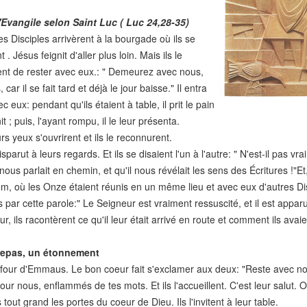
'Evangile selon Saint Luc ( Luc 24,28-35)
s Disciples arrivèrent à la bourgade où ils se
 . Jésus feignit d'aller plus loin. Mais ils le
nt de rester avec eux.: " Demeurez avec nous,
s, car il se fait tard et déjà le jour baisse." Il entra
 eux: pendant qu'ils étaient à table, il prit le pain
it ; puis, l'ayant rompu, il le leur présenta.
urs yeux s'ouvrirent et ils le reconnurent.
isparut à leurs regards. Et ils se disaient l'un à l'autre: " N'est-il pas 
l nous parlait en chemin, et qu'il nous révélait les sens des Écritures !"E
m, où les Onze étaient réunis en un même lieu et avec eux d'autres Di
is par cette parole:" Le Seigneur est vraiment ressuscité, et il est appar
our, ils racontèrent ce qu'il leur était arrivé en route et comment ils ava
repas, un étonnement
four d'Emmaus. Le bon coeur fait s'exclamer aux deux: "Reste avec nous
our nous, enflammés de tes mots. Et ils l'accueillent. C'est leur salut. Ou
 tout grand les portes du coeur de Dieu. Ils l'invitent à leur table.