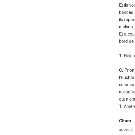
Et ils v
bandés s
ils repa
maison, 
Et à cou
bord de 
T.
Réjoui
C.
Prions
l'Euchar
communio
accueill
qui n'on
T.
Amen
Chant
VISITE