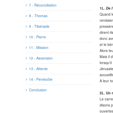
7 - Réconciliation
1L.
De l
Quand le
8 - Thomas
rendaient
9 - Tibériade
pressère
dirent-il
10 - Pierre
donc avec
et le bén
11 - Mission
Alors le
Mais il d
12 - Ascension
lorsqu'i
13 - Attente
Jérusale
accueill
14 - Pentecôte
A leur t
Conclusion
2L.
Un 
Le carre
disons p
ouvertes