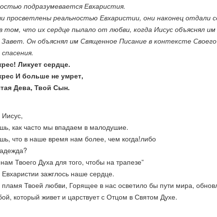
ностью подразумевается Евхаристия.
чи просветлены реальностью Евхаристии, они наконец отдали с
 том, что их сердце пылало от любви, когда Иисус объяснял им
 Завет. Он объяснял им Священное Писание в контексте Своег
 спасения.
рес! Ликует сердце.
крес И больше не умрет,
тая Дева, Твой Сын.
 Иисус,
шь, как часто мы впадаем в малодушие.
шь, что в наше время нам более, чем когда!либо
надежда?
 нам Твоего Духа для того, чтобы на трапезе”
 Евхаристии зажглось наше сердце.
 пламя Твоей любви, Горящее в нас осветило бы пути мира, обнов
бой, который живет и царствует с Отцом в Святом Духе.