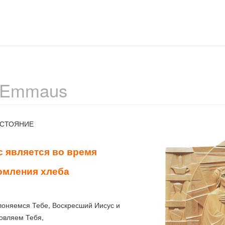
- Emmaus
 СТОЯНИЕ
 является во время
омления хлеба
оняемся Тебе, Воскресший Иисус и
овляем Тебя,