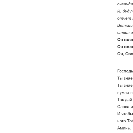
очевид
И, буду
отчет в
Ветхий
ствия и
Он воск
Он вос
Он, Свя
Господь
Ты знае
Ты знае
нужна 
Так дай
Слова и
И чтобы
ного То
Аминь.