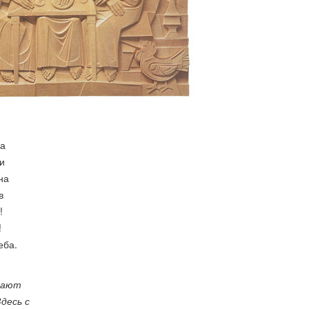
да
и
на
в
!
!
еба.
тают
десь с