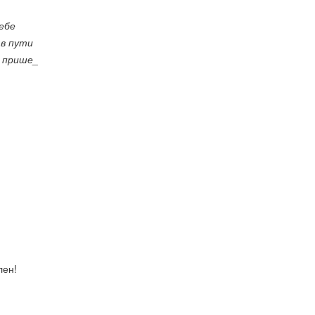
ебе
 в пути
о прише_
лен!