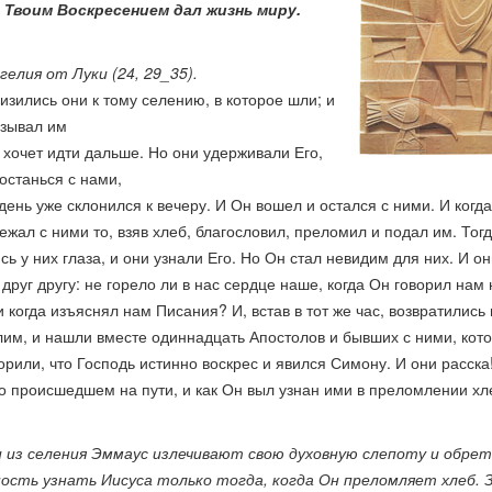
 Твоим Воскресением дал жизнь миру.
гелия от Луки (24, 29_35).
изились они к тому селению, в которое шли; и
зывал им
о хочет идти дальше. Но они удерживали Его,
 останься с нами,
день уже склонился к вечеру. И Он вошел и остался с ними. И когда
ежал с ними то, взяв хлеб, благословил, преломил и подал им. Тог
сь у них глаза, и они узнали Его. Но Он стал невидим для них. И он
 друг другу: не горело ли в нас сердце наше, когда Он говорил нам 
и когда изъяснял нам Писания? И, встав в тот же час, возвратились 
им, и нашли вместе одиннадцать Апостолов и бывших с ними, кото
орили, что Господь истинно воскрес и явился Симону. И они расска
о происшедшем на пути, и как Он выл узнан ими в преломлении хл
и из селения Эммаус излечивают свою духовную слепоту и обре
ость узнать Иисуса только тогда, когда Он преломляет хлеб. З