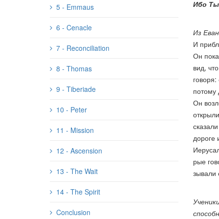
Ибо Ты
5 - Emmaus
6 - Cenacle
Из Еван
И прибл
7 - Reconciliation
Он пока
вид, чт
8 - Thomas
говоря:
9 - Tiberiade
потому 
Он возл
10 - Peter
открыли
сказали
11 - Mission
дороге 
Иерусал
12 - Ascension
рые гов
13 - The Wait
зывали 
14 - The Spirit
Ученик
Conclusion
способн