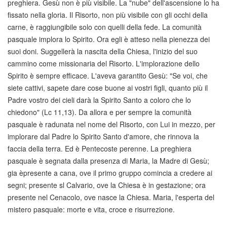
preghiera. Gesù non è più visibile. La "nube" dell'ascensione lo ha
fissato nella gloria. Il Risorto, non più visibile con gli occhi della
carne, è raggiungibile solo con quelli della fede. La comunità
pasquale implora lo Spirito. Ora egli è atteso nella pienezza dei
suoi doni. Suggellerà la nascita della Chiesa, l'inizio del suo
cammino come missionaria del Risorto. L'implorazione dello
Spirito è sempre efficace. L'aveva garantito Gesù: "Se voi, che
siete cattivi, sapete dare cose buone ai vostri figli, quanto più il
Padre vostro dei cieli darà la Spirito Santo a coloro che lo
chiedono" (Lc 11,13). Da allora e per sempre la comunità
pasquale è radunata nel nome del Risorto, con Lui in mezzo, per
implorare dal Padre lo Spirito Santo d'amore, che rinnova la
faccia della terra. Ed è Pentecoste perenne. La preghiera
pasquale è segnata dalla presenza di Maria, la Madre di Gesù;
gia èpresente a cana, ove il primo gruppo comincia a credere ai
segni; presente sl Calvario, ove la Chiesa è in gestazione; ora
presente nel Cenacolo, ove nasce la Chiesa. Maria, l'esperta del
mistero pasquale: morte e vita, croce e risurrezione.