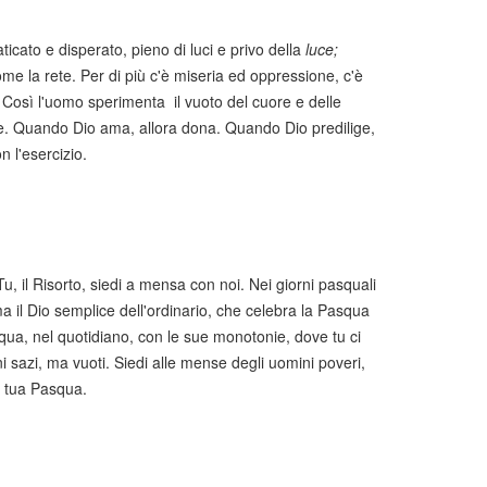
cato e disperato, pieno di luci e privo della
luce;
ome la rete. Per di più c'è miseria ed oppressione, c'è
. Così l'uomo sperimenta il vuoto del cuore e delle
de. Quando Dio ama, allora dona. Quando Dio predilige,
 l'esercizio.
 Tu, il Risorto, siedi a mensa con noi. Nei giorni pasquali
 ma il Dio semplice dell'ordinario, che celebra la Pasqua
squa, nel quotidiano, con le sue monotonie, dove tu ci
ni sazi, ma vuoti. Siedi alle mense degli uomini poveri,
a tua Pasqua.