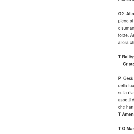
G2
All
pieno si
disumani
forze. A
allora c
T
Rallèg
Cristo 
P
Gesù r
della tu
sulla ri
aspetti 
che hann
T
Amen
T
O Mari