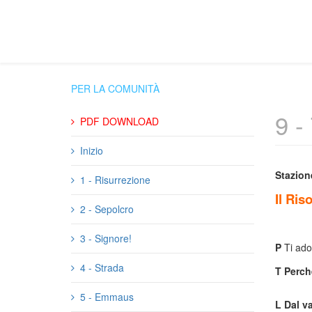
PER LA COMUNITÀ
9 -
PDF DOWNLOAD
Inizio
Stazion
1 - Risurrezione
Il Ris
2 - Sepolcro
3 - Signore!
P
Ti ado
4 - Strada
T
Perché
5 - Emmaus
L
Dal v