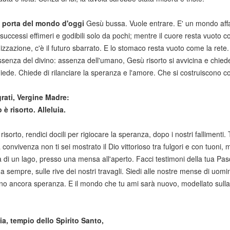
a porta del mondo d'oggi
Gesù bussa. Vuole entrare. E' un mondo affati
 successi effimeri e godibili solo da pochi; mentre il cuore resta vuoto c
zzazione, c'è il futuro sbarrato. E lo stomaco resta vuoto come la rete
ssenza del divino: assenza dell'umano, Gesù risorto si avvicina e chie
hiede. Chiede di rilanciare la speranza e l'amore. Che si costruiscono con
rati, Vergine Madre:
è risorto. Alleluia.
isorto, rendici docili per rigiocare la speranza, dopo i nostri fallimenti.
a convivenza non ti sei mostrato il Dio vittorioso tra fulgori e con tuoni,
va di un lago, presso una mensa all'aperto. Facci testimoni della tua Pa
da sempre, sulle rive dei nostri travagli. Siedi alle nostre mense di uomi
o ancora speranza. E il mondo che tu ami sarà nuovo, modellato sull
a, tempio dello Spirito Santo,