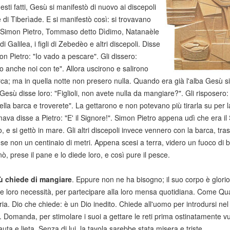
sti fatti, Gesù si manifestò di nuovo ai discepoli
 di Tiberìade. E si manifestò così: si trovavano
 Simon Pietro, Tommaso detto Dìdimo, Natanaèle
i Galilea, i figli di Zebedèo e altri discepoli. Disse
on Pietro: "Io vado a pescare". Gli dissero:
 anche noi con te". Allora uscirono e salirono
rca; ma in quella notte non presero nulla. Quando era già l'alba Gesù si 
Gesù disse loro: "Figlioli, non avete nulla da mangiare?". Gli risposero: "
ella barca e troverete". La gettarono e non potevano più tirarla su per l
va disse a Pietro: "E' il Signore!". Simon Pietro appena udì che era il Si
o, e si gettò in mare. Gli altri discepoli invece vennero con la barca, tra
 se non un centinaio di metri. Appena scesi a terra, videro un fuoco di b
inò, prese il pane e lo diede loro, e così pure il pesce.
 chiede di mangiare
. Eppure non ne ha bisogno; il suo corpo è glorio
le loro necessità, per partecipare alla loro mensa quotidiana. Come Qu
ia. Dio che chiede: è un Dio inedito. Chiede all'uomo per introdursi n
 Domanda, per stimolare i suoi a gettare le reti prima ostinatamente vu
uta e lieta. Senza di lui, la tavola sarebbe stata misera e triste.