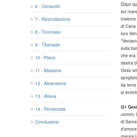
Dopo que
6 - Cenacolo
sul mare
insieme
7 - Riconciliazione
di Cana d
8 - Tommaso
loro Sim
"Veniamo
9 - Tiberiade
sulla ba
che era 
10 - Pietro
destra d
Gesù ama
11 - Missione
spogliat
12 - Ascensione
da terra
si avvic
13 - Attesa
G1
Gesù
14 - Pentecoste
uomini, 
di Samar
Conclusione
d'amore.
mensa la