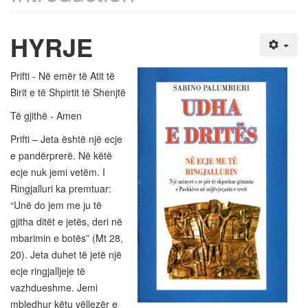
HYRJE
Prifti - Në emër të Atit të
Birit e të Shpirtit të Shenjtë
Të gjithë - Amen
Prifti – Jeta është një ecje
e pandërprerë. Në këtë
ecje nuk jemi vetëm. I
Ringjalluri ka premtuar:
“Unë do jem me ju të
gjitha ditët e jetës, deri në
mbarimin e botës” (Mt 28,
20). Jeta duhet të jetë një
ecje ringjalljeje të
vazhdueshme. Jemi
mbledhur këtu vëllezër e