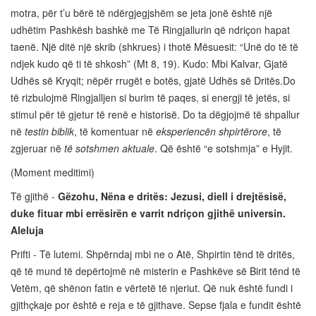
motra, për t’u bërë të ndërgjegjshëm se jeta jonë është një
udhëtim Pashkësh bashkë me Të Ringjallurin që ndriçon hapat
taenë. Një ditë një skrib (shkrues) i thotë Mësuesit: “Unë do të të
ndjek kudo që ti të shkosh” (Mt 8, 19). Kudo: Mbi Kalvar, Gjatë
Udhës së Kryqit; nëpër rrugët e botës, gjatë Udhës së Dritës.Do
të rizbulojmë Ringjalljen si burim të paqes, si energji të jetës, si
stimul për të gjetur të renë e historisë. Do ta dëgjojmë të shpallur
në
testin biblik
, të komentuar në
eksperiencën shpirtërore
, të
zgjeruar në
të sotshmen aktuale
. Që është “e sotshmja” e Hyjit.
(Moment meditimi)
Të gjithë -
Gëzohu, Nëna e dritës: Jezusi, diell i drejtësisë,
duke fituar mbi errësirën e varrit ndriçon gjithë universin.
Aleluja
Prifti - Të lutemi. Shpërndaj mbi ne o Atë, Shpirtin tënd të dritës,
që të mund të depërtojmë në misterin e Pashkëve së Birit tënd të
Vetëm, që shënon fatin e vërtetë të njeriut. Që nuk është fundi i
gjithçkaje por është e reja e të gjithave. Sepse fjala e fundit është