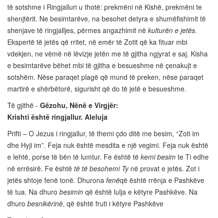
të sotshme i Ringjalluri u thotë: prekmëni në Kishë, prekmëni te
shenjtërit. Ne besimtarëve, na besohet detyra e shumëfishimit të
shenjave të ringjalljes, përmes angazhimit në
kulturën e jetës
.
Ekspertë të jetës që rritet, në emër të Zotit që ka fituar mbi
vdekjen, ne vëmë në lëvizje jetën me të gjitha ngjyrat e saj. Kisha
e besimtarëve bëhet mbi të gjitha e besueshme në çenakujt e
sotshëm. Nëse paraqet plagë që mund të preken, nëse paraqet
martirë e shërbëtorë, sigurisht që do të jetë e besueshme.
Të gjithë -
Gëzohu, Nënë e Virgjër:
Krishti është ringjallur. Aleluja
Prifti – O Jezus i ringjallur, të themi çdo ditë me besim, “Zoti im
dhe Hyji im”. Feja nuk është mesdita e një vegimi. Feja nuk është
e lehtë, porse të bën të lumtur. Fe është të
kemi besim
te Ti edhe
në errësirë. Fe është
të të besohemi Ty
në provat e jetës. Zot i
jetës shtoje fenë tonë. Dhurona
fenë
që është rrënja e Pashkëve
të tua. Na dhuro
besimin
që është lulja e këtyre Pashkëve. Na
dhuro
besnikërinë
, që është fruti i këtyre Pashkëve