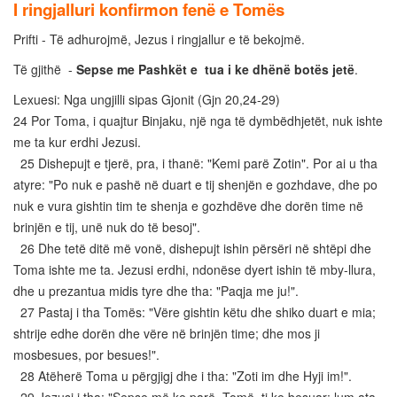
I ringjalluri konfirmon fenë e Tomës
Prifti - Të adhurojmë, Jezus i ringjallur e të bekojmë.
Të gjithë -
Sepse me Pashkët e tua i ke dhënë botës jetë
.
Lexuesi: Nga ungjilli sipas Gjonit (Gjn 20,24-29)
24 Por Toma, i quajtur Binjaku, një nga të dymbëdhjetët, nuk ishte
me ta kur erdhi Jezusi.
25 Dishepujt e tjerë, pra, i thanë: "Kemi parë Zotin". Por ai u tha
atyre: "Po nuk e pashë në duart e tij shenjën e gozhdave, dhe po
nuk e vura gishtin tim te shenja e gozhdëve dhe dorën time në
brinjën e tij, unë nuk do të besoj".
26 Dhe tetë ditë më vonë, dishepujt ishin përsëri në shtëpi dhe
Toma ishte me ta. Jezusi erdhi, ndonëse dyert ishin të mby-llura,
dhe u prezantua midis tyre dhe tha: "Paqja me ju!".
27 Pastaj i tha Tomës: "Vëre gishtin këtu dhe shiko duart e mia;
shtrije edhe dorën dhe vëre në brinjën time; dhe mos ji
mosbesues, por besues!".
28 Atëherë Toma u përgjigj dhe i tha: "Zoti im dhe Hyji im!".