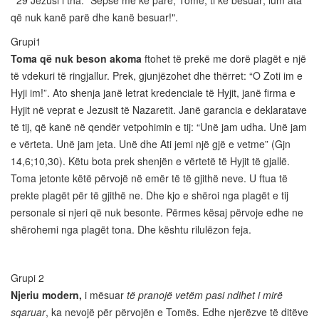
29 Jezusi i tha: "Sepse më ke parë, Tomë, ti ke besuar; lum ata
që nuk kanë parë dhe kanë besuar!".
Grupi1
Toma që nuk beson akoma
ftohet të prekë me dorë plagët e një
të vdekuri të ringjallur. Prek, gjunjëzohet dhe thërret: “O Zoti im e
Hyji im!”. Ato shenja janë letrat kredenciale të Hyjit, janë firma e
Hyjit në veprat e Jezusit të Nazaretit. Janë garancia e deklaratave
të tij, që kanë në qendër vetpohimin e tij: “Unë jam udha. Unë jam
e vërteta. Unë jam jeta. Unë dhe Ati jemi një gjë e vetme” (Gjn
14,6;10,30). Këtu bota prek shenjën e vërtetë të Hyjit të gjallë.
Toma jetonte këtë përvojë në emër të të gjithë neve. U ftua të
prekte plagët për të gjithë ne. Dhe kjo e shëroi nga plagët e tij
personale si njeri që nuk besonte. Përmes kësaj përvoje edhe ne
shërohemi nga plagët tona. Dhe kështu rilulëzon feja.
Grupi 2
Njeriu modern,
i mësuar
të pranojë vetëm pasi ndihet i mirë
sqaruar
, ka nevojë për përvojën e Tomës. Edhe njerëzve të ditëve