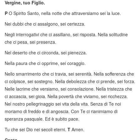
Vergine, tuo Figlio.
P
O Spirito Santo, nella notte che attraversiamo sei la luce.
Nei dubbi che ci assalgono, sei certezza.
Negli interrogativi che ci assillano, sei risposta. Nella solitudine
che ci pesa, sei presenza.
Nel deserto che ci circonda, sei pienezza.
Nella paura che ci opprime, sei coraggio.
Nello smarrimento che ci travia, sei serenità. Nella sofferenza che
ci colpisce, sei sostegno. Nella debolezza che ci prende, sei forza.
Nelle lacrime che versiamo, sei consolazione. Nella tristezza che
ci accascia, sei gioia. Nella povertà che viviamo, sei ricchezza.
Nel nostro pellegrinaggio sei vita della vita. Senza di Te noi
moriamo di freddo e di angoscia. Con Te ci rianimiamo di
speranza pasquale. Ed è subito pace.
Tu che sei Dio nei secoli eterni.
T
Amen.