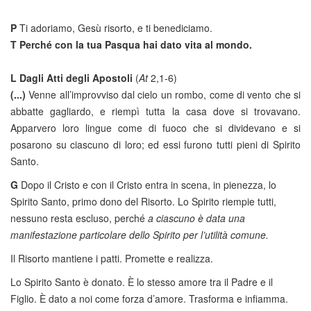
P
Ti adoriamo, Gesù risorto, e ti benediciamo.
T
Perché con la tua Pasqua hai dato vita al mondo.
L
Dagli Atti degli Apostoli
(
At
2,1-6)
(...)
Venne all’improvviso dal cielo un rombo, come di vento che si
abbatte gagliardo, e riempì tutta la casa dove si trovavano.
Apparvero loro lingue come di fuoco che si dividevano e si
posarono su ciascuno di loro; ed essi furono tutti pieni di Spirito
Santo.
G
Dopo il Cristo e con il Cristo entra in scena, in pienezza, lo
Spirito Santo, primo dono del Risorto. Lo Spirito riempie tutti,
nessuno resta escluso, perché
a ciascuno è data una
manifestazione particolare dello Spirito per l’utilità comune.
Il Risorto mantiene i patti. Promette e realizza.
Lo Spirito Santo è donato. È lo stesso amore tra il Padre e il
Figlio. È dato a noi come forza d’amore. Trasforma e infiamma.