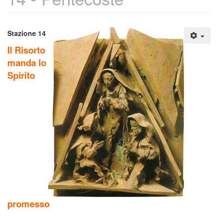
Stazione 14
Il Risorto
manda lo
Spirito
promesso