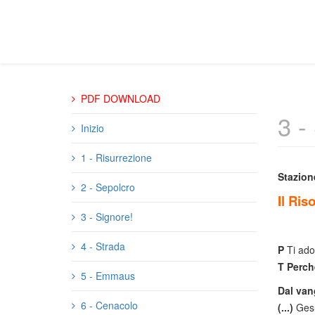
PDF DOWNLOAD
3 -
Inizio
1 - Risurrezione
Stazion
2 - Sepolcro
Il Ris
3 - Signore!
4 - Strada
P
Ti ado
T Perch
5 - Emmaus
Dal va
6 - Cenacolo
(...)
Gesù