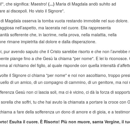
!", che significa: Maestro!
(...)
Maria di Magdala andò suhito ad
re ai discepoli. Ho visto il Signore".
di Magdala osserva la tomba vuota restando immobile nel suo dolore.
aggiosa nell’aspetto, ma lacerata nel cuore. Ella rappresenta
anità sofferente che, in lacrime, nella prova, nella malattia, nella
ione rimane impietrita dal dolore e dalla disperazione.
i, pur avendo saputo che il Cristo sarebbe risorto e che non l’avrebbe 
te piange fino a che Gesù la chiama "per nome". E lei lo riconosce. 
a al richiamo del figlio, al quale risponde con quella intensità d’affett
olte il Signore ci chiama "per nome" e noi non ascoltiamo, troppo presi d
quello di un amico, di un compagno di cammino, di un genitore, ma no
ferenza Gesù non ci lascia soli, ma ci è vicino, ci dà la forza di sopportare
, sorella che soffri, tu che hai avuto la chiamata a portare la croce con G
chiama a fare della sofferenza un dono di amore e di gioia, e a testimon
rto! Esulta il cuore. È Risorto! Più non muore, santa Vergine, il tu