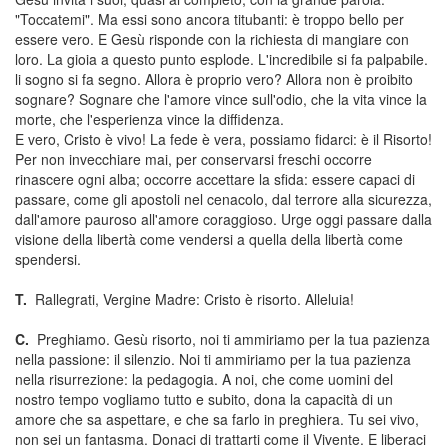
"Toccatemi". Ma essi sono ancora titubanti: è troppo bello per
essere vero. E Gesù risponde con la richiesta di mangiare con
loro. La gioia a questo punto esplode. L'incredibile si fa palpabile.
li sogno si fa segno. Allora è proprio vero? Allora non è proibito
sognare? Sognare che l'amore vince sull'odio, che la vita vince la
morte, che l'esperienza vince la diffidenza.
E vero, Cristo è vivo! La fede è vera, possiamo fidarci: è il Risorto!
Per non invecchiare mai, per conservarsi freschi occorre
rinascere ogni alba; occorre accettare la sfida: essere capaci di
passare, come gli apostoli nel cenacolo, dal terrore alla sicurezza,
dall'amore pauroso all'amore coraggioso. Urge oggi passare dalla
visione della libertà come vendersi a quella della libertà come
spendersi.
T.
Rallegrati, Vergine Madre: Cristo è risorto. Alleluia!
C.
Preghiamo. Gesù risorto, noi ti ammiriamo per la tua pazienza
nella passione: il silenzio. Noi ti ammiriamo per la tua pazienza
nella risurrezione: la pedagogia. A noi, che come uomini del
nostro tempo vogliamo tutto e subito, dona la capacità di un
amore che sa aspettare, e che sa farlo in preghiera. Tu sei vivo,
non sei un fantasma. Donaci di trattarti come il Vivente. E liberaci