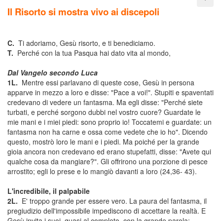
Il Risorto si mostra vivo ai discepoli
C.
Ti adoriamo, Gesù risorto, e ti benediciamo.
T.
Perché con la tua Pasqua hai dato vita al mondo,
Dal Vangelo secondo Luca
1L.
Mentre essi parlavano di queste cose, Gesù in persona
apparve in mezzo a loro e disse: "Pace a voi!". Stupiti e spaventati
credevano di vedere un fantasma. Ma egli disse: "Perché siete
turbati, e perché sorgono dubbi nel vostro cuore? Guardate le
mie mani e i miei piedi: sono proprio io! Toccatemi e guardate: un
fantasma non ha carne e ossa come vedete che io ho". Dicendo
questo, mostrò loro le mani e i piedi. Ma poiché per la grande
gioia ancora non credevano ed erano stupefatti, disse: "Avete qui
qualche cosa da mangiare?". Gli offrirono una porzione di pesce
arrostito; egli lo prese e lo mangiò davanti a loro (24,36- 43).
L'incredibile, il palpabile
2L.
E' troppo grande per essere vero. La paura del fantasma, il
pregiudizio dell'impossibile impediscono di accettare la realtà. E
Gesù invita i suoi, quasi al completo, con la grande parola: