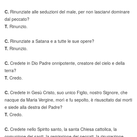
C.
Rinunziate alle seduzioni del male, per non lasciarvi dominare
dal peccato?
T.
Rinunzio.
C.
Rinunziate a Satana e a tutte le sue opere?
T.
Rinunzio.
C.
Credete in Dio Padre onnipotente, creatore del cielo e della
terra?
T.
Credo.
C.
Credete in Gesù Cristo, suo unico Figlio, nostro Signore, che
nacque da Maria Vergine, morì e fu sepolto, è risuscitato dai morti
e siede alla destra del Padre?
T.
Credo.
C.
Credete nello Spirito santo, la santa Chiesa cattolica, la
comunione dei santi, la remissione dei peccati, la risurrezione