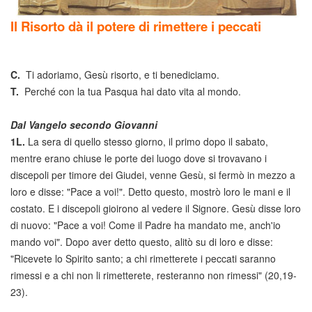
Il Risorto dà il potere di rimettere i peccati
C.
Ti adoriamo, Gesù risorto, e ti benediciamo.
T.
Perché con la tua Pasqua hai dato vita al mondo.
Dal Vangelo secondo Giovanni
1L.
La sera di quello stesso giorno, il primo dopo il sabato,
mentre erano chiuse le porte dei luogo dove si trovavano i
discepoli per timore dei Giudei, venne Gesù, si fermò in mezzo a
loro e disse: "Pace a voi!". Detto questo, mostrò loro le mani e il
costato. E i discepoli gioirono al vedere il Signore. Gesù disse loro
di nuovo: "Pace a voi! Come il Padre ha mandato me, anch'io
mando voi". Dopo aver detto questo, alitò su di loro e disse:
"Ricevete lo Spirito santo; a chi rimetterete i peccati saranno
rimessi e a chi non li rimetterete, resteranno non rimessi" (20,19-
23).