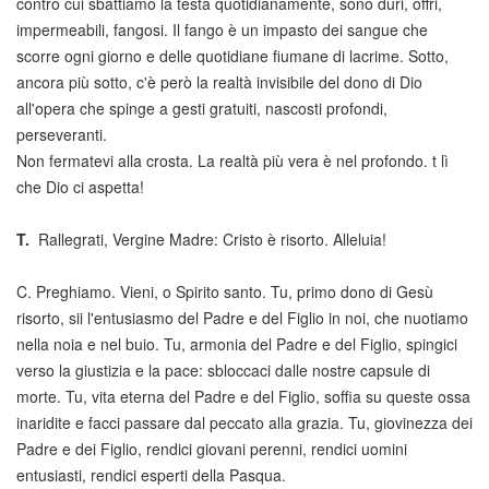
contro cui sbattiamo la testa quotidianamente, sono duri, offri,
impermeabili, fangosi. Il fango è un impasto dei sangue che
scorre ogni giorno e delle quotidiane fiumane di lacrime. Sotto,
ancora più sotto, c'è però la realtà invisibile del dono di Dio
all'opera che spinge a gesti gratuiti, nascosti profondi,
perseveranti.
Non fermatevi alla crosta. La realtà più vera è nel profondo. t lì
che Dio ci aspetta!
T.
Rallegrati, Vergine Madre: Cristo è risorto. Alleluia!
C. Preghiamo. Vieni, o Spirito santo. Tu, primo dono di Gesù
risorto, sii l'entusiasmo del Padre e del Figlio in noi, che nuotiamo
nella noia e nel buio. Tu, armonia del Padre e del Figlio, spingici
verso la giustizia e la pace: sbloccaci dalle nostre capsule di
morte. Tu, vita eterna del Padre e del Figlio, soffia su queste ossa
inaridite e facci passare dal peccato alla grazia. Tu, giovinezza dei
Padre e dei Figlio, rendici giovani perenni, rendici uomini
entusiasti, rendici esperti della Pasqua.