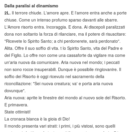
Dalla paralisi al dinamismo
2L.
Il terrore chiude. L'amore apre. E l'amore entra anche a porte
chiuse. Come un intenso profumo sparso davanti alle sbarre.
L'Amore risorto entra. Incoraggia. E dona. Ai discepoli paralizzati
dona non soltanto la forza di rilanciare, ma il potere di risuscitare:
"Ricevete lo Spirito Santo; a chi perdonerete, sarà perdonato".
Alita. Offre il suo soffio di vita. t lo Spirito Santo, vita del Padre e
del Figlio. Lo offre non come una cassaforte da vigilare ma come
un'aria nuova da comunicare. Aria nuova nel mondo; i peccati
non sono rocce insuperabili. Dunque è possibile ringiovanire. Il
soffio dei Risorto è oggi ricevuto nel sacramento della
riconciliazione: "Sei nuova creatura; va' e porta aria nuova
dovunque".
Aria nuova: aprite le finestre del mondo al nuovo sole del Risorto.
E primavera.
State ottimisti!
La cronaca bianca è la gioia di Dio!
Il mondo presenta vari strati: i primi, i più vistosi, sono quelli