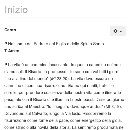
Inizio
Canto
P
Nel nome del Padre e del Figlio e dello Spirito Santo
T
Amen
P
La vita è un cammino incessante. In questo cammino noi non
siamo soli. Il Risorto ha promesso: "Io sono con voi tutti i giorni
fino alla fine del mondo" (
Mt
28,20). La vita deve essere un
cammino di continua risurrezione. Siamo qui riuniti, fratelli e
sorelle, per prendere coscienza della nostra vita come itinerario
pasquale con il Risorto che illumina i nostri passi. Disse un giorno
uno scriba al Maestro: "Io ti seguirò dovunque andrai" (Mt 8,19).
Dovunque: sul Calvario, lungo la Via lucis. Riscopriremo la
risurrezione come fonte della pace, come energetico della gioia,
come stimolo alla novità della storia. La sentiremo proclamata nel