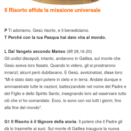
Il Risorto affida la missione universale
P
Ti adoriamo, Gesù risorto, e ti benediciamo.
T
Perché con la tua Pasqua hai dato vita al mondo.
L
Dal Vangelo secondo Matteo
(
Mt
28,16-20)
Gli undici discepoli, intanto, andarono in Galilea, sul monte che
Gesù aveva loro fissato. Quando lo videro, gli si prostrarono
innanzi; alcuni però dubitavano. E Gesù, avvicinatosi, disse loro:
"Mi è stato dato ogni potere in cielo e in terra. Andate dunque e
ammaestrate tutte le nazioni, battezzandole nel nome del Padre e
del Figlio e dello Spirito Santo, insegnando loro ad osservare tutto
ciò che vi ho comandato. Ecco, io sono con voi tutti i giorni, fino
alla fine del mondo".
G1
Il Risorto è il Signore della storia
. Il potere che il Padre gli
dà lo trasmette ai suoi. Sul monte di Galilea inaugura la nuova