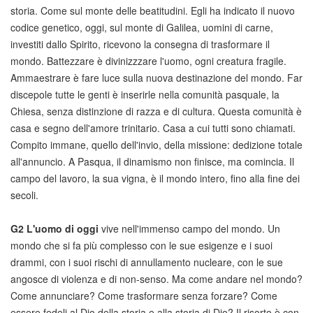
storia. Come sul monte delle beatitudini. Egli ha indicato il nuovo
codice genetico, oggi, sul monte di Galilea, uomini di carne,
investiti dallo Spirito, ricevono la consegna di trasformare il
mondo. Battezzare è divinizzzare l'uomo, ogni creatura fragile.
Ammaestrare è fare luce sulla nuova destinazione del mondo. Far
discepole tutte le genti è inserirle nella comunità pasquale, la
Chiesa, senza distinzione di razza e di cultura. Questa comunità è
casa e segno dell'amore trinitario. Casa a cui tutti sono chiamati.
Compito immane, quello dell'invio, della missione: dedizione totale
all'annuncio. A Pasqua, il dinamismo non finisce, ma comincia. Il
campo del lavoro, la sua vigna, è il mondo intero, fino alla fine dei
secoli.
G2
L'uomo di oggi
vive nell'immenso campo del mondo. Un
mondo che si fa più complesso con le sue esigenze e i suoi
drammi, con i suoi rischi di annullamento nucleare, con le sue
angosce di violenza e di non-senso. Ma come andare nel mondo?
Come annunciare? Come trasformare senza forzare? Come
essere fedeli al Dio della storia e alla storia di Dio? Il risorto è con