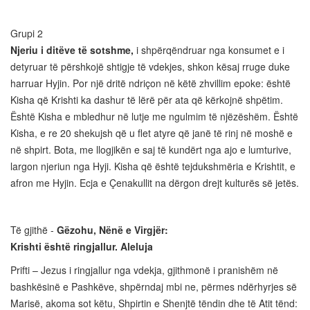
Grupi 2
Njeriu i ditëve të sotshme,
i shpërqëndruar nga konsumet e i
detyruar të përshkojë shtigje të vdekjes, shkon kësaj rruge duke
harruar Hyjin. Por një dritë ndriçon në këtë zhvillim epoke: është
Kisha që Krishti ka dashur të lërë për ata që kërkojnë shpëtim.
Është Kisha e mbledhur në lutje me ngulmim të njëzëshëm. Është
Kisha, e re 20 shekujsh që u flet atyre që janë të rinj në moshë e
në shpirt. Bota, me llogjikën e saj të kundërt nga ajo e lumturive,
largon njeriun nga Hyji. Kisha që është tejdukshmëria e Krishtit, e
afron me Hyjin. Ecja e Çenakullit na dërgon drejt kulturës së jetës.
Të gjithë -
Gëzohu, Nënë e Virgjër:
Krishti është ringjallur. Aleluja
Prifti – Jezus i ringjallur nga vdekja, gjithmonë i pranishëm në
bashkësinë e Pashkëve, shpërndaj mbi ne, përmes ndërhyrjes së
Marisë, akoma sot këtu, Shpirtin e Shenjtë tëndin dhe të Atit tënd: