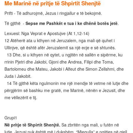
Me Marinë në pritje të Shpirtit Shenjtë
Prifti - Të adhurojmë, Jezus i ringjallur e të bekojmë.
Të gjithë -
Sepse me Pashkët e tua i ke dhënë botës jetë
.
Lexuesi: Nga Veprat e Apostujve (At 1,12-14)
12 Atëherë ata u kthyen në Jeruzalem, nga mali që quhet i
Ullinjve, që është afër Jeruzalemit sa një ecje e së shtunës.
13 Dhe, si u kthyen në qytet, u ngjitën në sallën e sipërme, ku
rrinin Pjetri dhe Jakobi, Gjoni dhe Andrea, Filipi dhe Toma,
Bartolomeu dhe Mateu, Jakobi i Alfeut dhe Simon Zellshmi, dhe
Juda i Jakobit.
14 Të gjithë këta ngulmonin me një mendje të vetme në lutje dhe
përgjërim së bashku me gratë, me Marinë, nënën e Jezusit, dhe
me vëllezërit e tij.
Grupi1
Në pritje të Shpirtit Shenjtë.
Sa zbritën nga mali, u futën në
lutje. Jezusi nuk është më i dukshëm. “Mjegulla” e ngjitjes në qiell