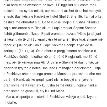
e ka bërë të palëvizshëm në lavdi. I Ringjalluri nuk është më i
dukshëm me sytë e mishit, por mund të arrihet të shihet me sytë
e fesë. Bashkësia e Pashkëve i lutet Shpirtit Shenjtë. Tani ai pritet
bashkë me dhuratat e tij. Do të vulosë lindjen e Kishës, fillimin e
saj si misionare e të Ringjallurit. Lutja drejtuar Shpirtit Shenjtë
është gjithmonë efikase. E pati premtuar Jezusi: “Nëse ju që jeni
të këqinj, do të dini t’u jepni gjëra të mira fëmijëve tuaj, shumë më
tepër Ati juaj në qiell do t’u japë Shpirtin Shenjtë atyre që ia
kërkojnë” (Lk 11,13). Që atëherë e përgjithmonë bashkësia e
Pashkëve është mbledhur në emër të të Ringjallurit, me Të në
mes, për të kërkuar nga Ati, Shpirtin e Shenjtë të dashurisë, që
ripërtërin fytyrën e botës.Dhe janë Rrëshajat e përjetshme. Lutja
e Pashkëve shënohet nga prania e Marisë; e pranishme dhe më
parë në Kanë, aty ku grupi i parë nis t’u besojë shenjave; e
pranishme në Kalvar, aty ku Kisha është duke u ngjizur; tani e
pranishme në çenakull, aty ku lind Kisha.
Maria, ekspertja e misterit të Pashkëve: vdekje e jetë, kryq e
ringjallje.