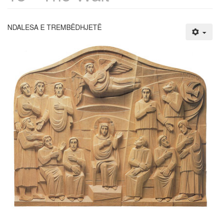
NDALESA E TREMBËDHJETË