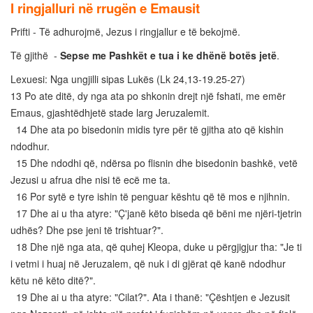
I ringjalluri në rrugën e Emausit
Prifti - Të adhurojmë, Jezus i ringjallur e të bekojmë.
Të gjithë -
Sepse me Pashkët e tua i ke dhënë botës jetë
.
Lexuesi: Nga ungjilli sipas Lukës (Lk 24,13-19.25-27)
13 Po ate ditë, dy nga ata po shkonin drejt një fshati, me emër
Emaus, gjashtëdhjetë stade larg Jeruzalemit.
14 Dhe ata po bisedonin midis tyre për të gjitha ato që kishin
ndodhur.
15 Dhe ndodhi që, ndërsa po flisnin dhe bisedonin bashkë, vetë
Jezusi u afrua dhe nisi të ecë me ta.
16 Por sytë e tyre ishin të penguar kështu që të mos e njihnin.
17 Dhe ai u tha atyre: "Ç'janë këto biseda që bëni me njëri-tjetrin
udhës? Dhe pse jeni të trishtuar?".
18 Dhe një nga ata, që quhej Kleopa, duke u përgjigjur tha: "Je ti
i vetmi i huaj në Jeruzalem, që nuk i di gjërat që kanë ndodhur
këtu në këto ditë?".
19 Dhe ai u tha atyre: "Cilat?". Ata i thanë: "Çështjen e Jezusit