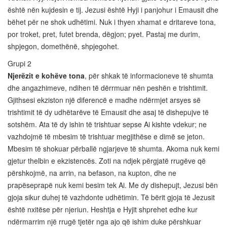
është nën kujdesin e tij. Jezusi është Hyji i panjohur i Emausit dhe
bëhet për ne shok udhëtimi. Nuk i thyen xhamat e dritareve tona,
por troket, pret, futet brenda, dëgjon; pyet. Pastaj me durim,
shpjegon, domethënë, shpjegohet.
Grupi 2
Njerëzit e kohëve tona
, për shkak të informacioneve të shumta
dhe angazhimeve, ndihen të dërrmuar nën peshën e trishtimit.
Gjithsesi ekziston një diferencë e madhe ndërmjet arsyes së
trishtimit të dy udhëtarëve të Emausit dhe asaj të dishepujve të
sotshëm. Ata të dy ishin të trishtuar sepse Ai kishte vdekur; ne
vazhdojmë të mbesim të trishtuar megjithëse e dimë se jeton.
Mbesim të shokuar përballë ngjarjeve të shumta. Akoma nuk kemi
gjetur thelbin e ekzistencës. Zoti na ndjek përgjatë rrugëve që
përshkojmë, na arrin, na befason, na kupton, dhe ne
prapëseprapë nuk kemi besim tek Ai. Me dy dishepujt, Jezusi bën
gjoja sikur duhej të vazhdonte udhëtimin. Të bërit gjoja të Jezusit
është nxitëse për njeriun. Heshtja e Hyjit shprehet edhe kur
ndërmarrim një rrugë tjetër nga ajo që ishim duke përshkuar