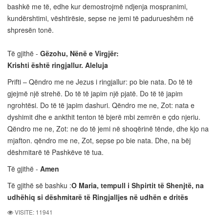
bashkë me të, edhe kur demostrojmë ndjenja mospranimi,
kundërshtimi, vështirësie, sepse ne jemi të padurueshëm në
shpresën tonë.
Të gjithë -
Gëzohu, Nënë e Virgjër:
Krishti është ringjallur. Aleluja
Prifti – Qëndro me ne Jezus i ringjallur: po bie nata. Do të të
gjejmë një strehë. Do të të japim një pjatë. Do të të japim
ngrohtësi. Do të të japim dashuri. Qëndro me ne, Zot: nata e
dyshimit dhe e ankthit tenton të bjerë mbi zemrën e çdo njeriu.
Qëndro me ne, Zot: ne do të jemi në shoqërinë tënde, dhe kjo na
mjafton. qëndro me ne, Zot, sepse po bie nata. Dhe, na bëj
dëshmitarë të Pashkëve të tua.
Të gjithë -
Amen
Të gjithë së bashku :
O Maria, tempull i Shpirtit të Shenjtë, na
udhëhiq si dëshmitarë të Ringjalljes në udhën e dritës
VISITE: 11941