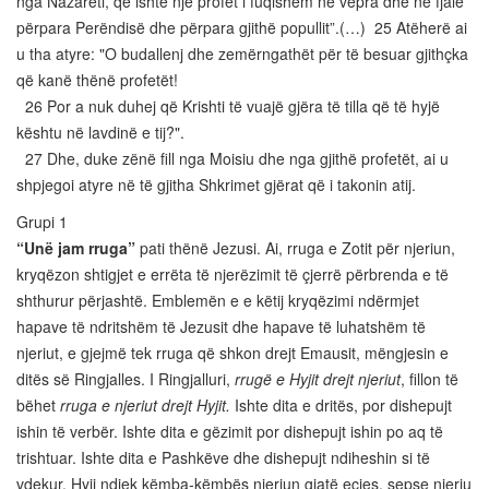
nga Nazareti, që ishte një profet i fuqishëm në vepra dhe në fjalë
përpara Perëndisë dhe përpara gjithë popullit”.(…) 25 Atëherë ai
u tha atyre: "O budallenj dhe zemërngathët për të besuar gjithçka
që kanë thënë profetët!
26 Por a nuk duhej që Krishti të vuajë gjëra të tilla që të hyjë
kështu në lavdinë e tij?".
27 Dhe, duke zënë fill nga Moisiu dhe nga gjithë profetët, ai u
shpjegoi atyre në të gjitha Shkrimet gjërat që i takonin atij.
Grupi 1
“Unë jam rruga”
pati thënë Jezusi. Ai, rruga e Zotit për njeriun,
kryqëzon shtigjet e errëta të njerëzimit të çjerrë përbrenda e të
shthurur përjashtë. Emblemën e e këtij kryqëzimi ndërmjet
hapave të ndritshëm të Jezusit dhe hapave të luhatshëm të
njeriut, e gjejmë tek rruga që shkon drejt Emausit, mëngjesin e
ditës së Ringjalles. I Ringjalluri,
rrugë e Hyjit drejt njeriut
, fillon të
bëhet
rruga e njeriut drejt Hyjit.
Ishte dita e dritës, por dishepujt
ishin të verbër. Ishte dita e gëzimit por dishepujt ishin po aq të
trishtuar. Ishte dita e Pashkëve dhe dishepujt ndiheshin si të
vdekur. Hyji ndjek këmba-këmbës njeriun gjatë ecjes, sepse njeriu