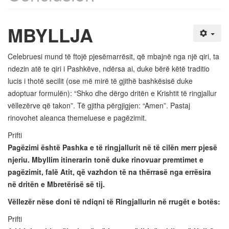
MBYLLJA
Celebruesi mund të ftojë pjesëmarrësit, që mbajnë nga një qiri, ta
ndezin atë te qiri i Pashkëve, ndërsa ai, duke bërë këtë traditio
lucis i thotë secilit (ose më mirë të gjithë bashkësisë duke
adoptuar formulën): “Shko dhe dërgo dritën e Krishtit të ringjallur
vëllezërve që takon”. Të gjitha përgjigjen: “Amen”. Pastaj
rinovohet aleanca themeluese e pagëzimit.
Prifti
Pagëzimi është Pashka e të ringjallurit në të cilën merr pjesë
njeriu. Mbyllim itinerarin tonë duke rinovuar premtimet e
pagëzimit, falë Atit, që vazhdon të na thërrasë nga errësira
në dritën e Mbretërisë së tij.
Vëllezër nëse doni të ndiqni të Ringjallurin në rrugët e botës:
Prifti