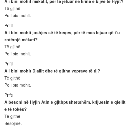
A i bini mohit mëkatit, për të jetuar në lirinë e bijve të Hyjit?
Të gjithë
Po i bie mohit.
Prifti
A i bini mohit joshjes së të keqes, për të mos lejuar që t’u
zotërojë mëkati?
Të gjithë
Po i bie mohit.
Prifti
A i bini mohit Djallit dhe të gjitha veprave të tij?
Të gjithë
Po i bie mohit.
Prifti
A besoni në Hyjin Atin e gjithpushtetshëm, krijuesin e qiellit
e të tokës?
Të gjithë
Besojmë.