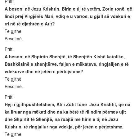
Prifti
A besoni në Jezu Krishtin, Birin e tij të vetëm, Zotin tonë, që
lindi prej Virgjërës Mari, vdiq e u varros, u gjall së vdekuri e
rri në të djathtën e Atit?
Të gjithë
Besojmë.
Prifti
A besoni në Shpirtin Shenjtë, të Shenjtën Kishë katolike,
Bashkësinë e shenjtërve, faljen e mëkateve, ringjalljen e të
vdekurve dhe në jetën e përtejshme?
Të gjithë
Besojmë.
Prifti
Hyji i gjithpushtetshëm, Ati i Zotit tonë Jezu Krishtit, që na
ka liruar nga mëkati dhe na ka bërë të rilindim përmes ujit
dhe Shpirtit të Shenjtë, na ruajtë me hirin e tij në Jezu
Krishtin, të ringjallur nga vdekja, për jetën e përjetshme.
Të gjithë