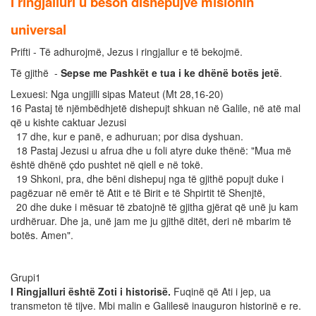
I ringjalluri u beson dishepujve misionin
universal
Prifti - Të adhurojmë, Jezus i ringjallur e të bekojmë.
Të gjithë -
Sepse me Pashkët e tua i ke dhënë botës jetë
.
Lexuesi: Nga ungjilli sipas Mateut (Mt 28,16-20)
16 Pastaj të njëmbëdhjetë dishepujt shkuan në Galile, në atë mal
që u kishte caktuar Jezusi
17 dhe, kur e panë, e adhuruan; por disa dyshuan.
18 Pastaj Jezusi u afrua dhe u foli atyre duke thënë: "Mua më
është dhënë çdo pushtet në qiell e në tokë.
19 Shkoni, pra, dhe bëni dishepuj nga të gjithë popujt duke i
pagëzuar në emër të Atit e të Birit e të Shpirtit të Shenjtë,
20 dhe duke i mësuar të zbatojnë të gjitha gjërat që unë ju kam
urdhëruar. Dhe ja, unë jam me ju gjithë ditët, deri në mbarim të
botës. Amen".
Grupi1
I Ringjalluri është Zoti i historisë.
Fuqinë që Ati i jep, ua
transmeton të tijve. Mbi malin e Galilesë inauguron historinë e re.