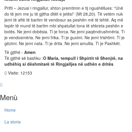
Prifti – Jezusi i ringjallur, shton premtimin e tij ngushëllues: “Unë
do të jem me ju të gjitha ditët e jetës!” (Mt 28,20). Të vetëm nuk
jemi të aftë të bartim të vendosur as peshën më të lehtë. Aq më
tepër të mund të bartim mbi shpatullat tona të shkreta peshën e
botës. Ne jemi dobësia. Ti je forca. Ne jemi paqëndrushmëria. Ti
je vendosmëria. Ne jemi frika. Ti je guximi. Ne jemi trishtimi. Ti je
gëzimi. Ne jemi nata. Ti je drita. Ne jemi amullia. Ti je Pashkët.
Të gjithë -
Amen
Të gjithë së bashku :
O Maria, tempull i Shpirtit të Shenjtë, na
udhëhiq si dëshmitarë të Ringjalljes në udhën e dritës
Visite: 12153
Menù
Home
La storia