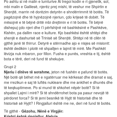
Po ashtu si në malin e lumturive Ai tregoi kodin e ri gjenetik, sot,
mbi malin e Galilesë, njerëz prej mishi, të veshur me Shpirtin e
Shenjtë, marrin në dorëzim detyrën e shndërrimmit të botës. Të
pagëzojnë dhe të hyjnëzojnë njeriun, çdo krijesë të dobët. Të
mësojnë e të bëjnë dritë mbi drejtimin e ri të botës. Të bëjnë
dishepuj çdo njeri dhe t’i përfshijnë në bashkësinë e Pashkëve,
Kishën, pa dallim race e kulture. Kjo bashkësi është shtëpi dhe
shenjë e dashurisë së Trinisë së Shenjtë. Shtëpi në të cilën të
gjithë janë të thirrur. Detyrë e stërmadhe ajo e nisjes së misionit:
është dedikim i plotë në shpalljen e lajmit të mirë. Me Pashkët
lëvizja nuk mbaron, por fillon. Fusha e punës, vreshta e tij, është
bota e tërë, deri në fund të shekujve.
Grupi 2
Njeriu i ditëve të sotshme,
jeton në fushën e pafund të botës.
Një botë që bëhet më e ngatërruar me kërkesat dhe dramat e saj,
me rrezikun e saj të luftës nukleare dhe me ankthet e dhunës dhe
të keqkuptimeve. Po si mund të shkohet nëpër botë? Si të
shpallet Lajmi i mirë? Si të shndërrohet bota pa pasur nevojë të
përdoret forca? Si të jemi besnikë të Hyjit të historisë dhe të
historisë së Hyjit? I Ringjalluri është me ne, deri në fund të botës.
Të gjithë -
Gëzohu, Nënë e Virgjër:
Krishti është ringjallur. Aleluja