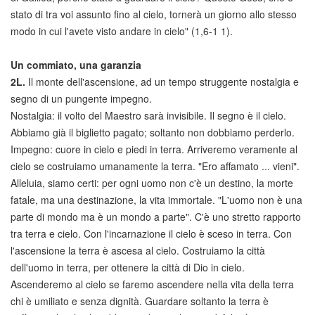
stato di tra voi assunto fino al cielo, tornerà un giorno allo stesso
modo in cui l'avete visto andare in cielo" (1,6-1 1).
Un commiato, una garanzia
2L.
Il monte dell'ascensione, ad un tempo struggente nostalgia e
segno di un pungente impegno.
Nostalgia: il volto del Maestro sarà invisibile. Il segno è il cielo.
Abbiamo già il biglietto pagato; soltanto non dobbiamo perderlo.
Impegno: cuore in cielo e piedi in terra. Arriveremo veramente al
cielo se costruiamo umanamente la terra. "Ero affamato ... vieni".
Alleluia, siamo certi: per ogni uomo non c'è un destino, la morte
fatale, ma una destinazione, la vita immortale. "L'uomo non è una
parte di mondo ma è un mondo a parte". C'è uno stretto rapporto
tra terra e cielo. Con l'incarnazione il cielo è sceso in terra. Con
l'ascensione la terra è ascesa al cielo. Costruiamo la città
dell'uomo in terra, per ottenere la città di Dio in cielo.
Ascenderemo al cielo se faremo ascendere nella vita della terra
chi è umiliato e senza dignità. Guardare soltanto la terra è