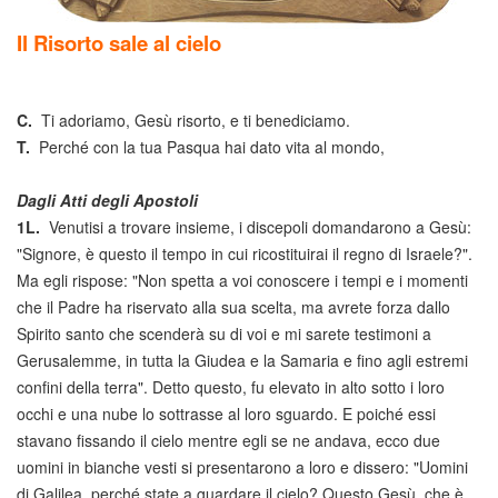
Il Risorto sale al cielo
C.
Ti adoriamo, Gesù risorto, e ti benediciamo.
T.
Perché con la tua Pasqua hai dato vita al mondo,
Dagli Atti degli Apostoli
1L.
Venutisi a trovare insieme, i discepoli domandarono a Gesù:
"Signore, è questo il tempo in cui ricostituirai il regno di Israele?".
Ma egli rispose: "Non spetta a voi conoscere i tempi e i momenti
che il Padre ha riservato alla sua scelta, ma avrete forza dallo
Spirito santo che scenderà su di voi e mi sarete testimoni a
Gerusalemme, in tutta la Giudea e la Samaria e fino agli estremi
confini della terra". Detto questo, fu elevato in alto sotto i loro
occhi e una nube lo sottrasse al loro sguardo. E poiché essi
stavano fissando il cielo mentre egli se ne andava, ecco due
uomini in bianche vesti si presentarono a loro e dissero: "Uomini
di Galilea, perché state a guardare il cielo? Questo Gesù, che è