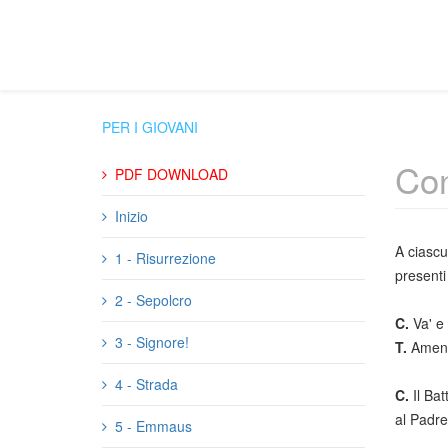
PER I GIOVANI
Con
PDF DOWNLOAD
Inizio
A ciascu
1 - Risurrezione
presenti
2 - Sepolcro
C.
Va' e 
3 - Signore!
T.
Amen
4 - Strada
C.
Il Ba
al Padre
5 - Emmaus