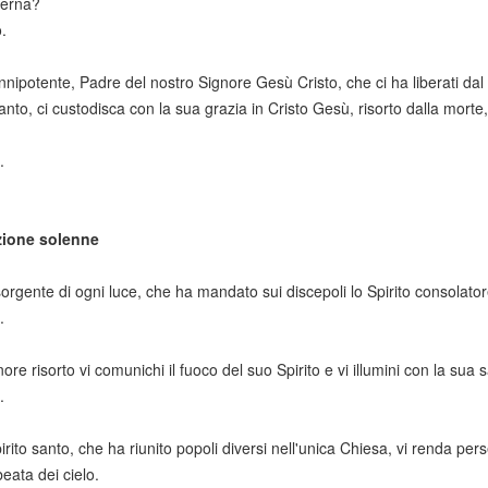
eterna?
.
nnipotente, Padre del nostro Signore Gesù Cristo, che ci ha liberati dal 
santo, ci custodisca con la sua grazia in Cristo Gesù, risorto dalla morte,
.
ione solenne
sorgente di ogni luce, che ha mandato sui discepoli lo Spirito consolatore
.
nore risorto vi comunichi il fuoco del suo Spirito e vi illumini con la sua 
.
irito santo, che ha riunito popoli diversi nell'unica Chiesa, vi renda pers
beata dei cielo.