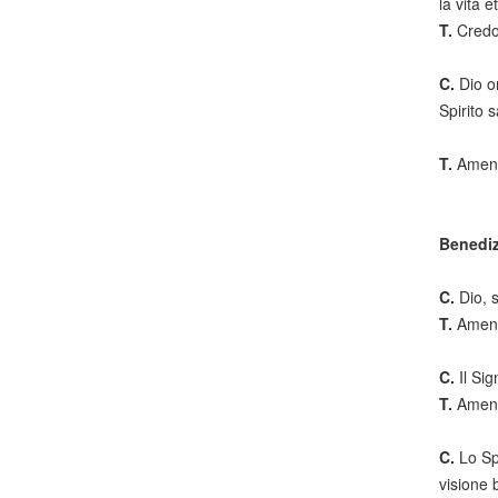
la vita 
T.
Credo
C.
Dio o
Spirito 
T.
Amen
Benediz
C.
Dio, 
T.
Amen
C.
Il Sig
T.
Amen
C.
Lo Sp
visione 