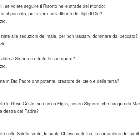
lli, se volete seguire il Risorto nelle strade del mondo:
e al peccato, per vivere nella libertà dei figli di Dio?
zio.
ziate alle seduzioni del male, per non lasciarvi dominare dal peccato?
zio.
ziate a Satana e a tutte le sue opere?
zio.
te in Dio Padre onnipotente, creatore del cielo e della terra?
.
te in Gesù Cristo, suo unico Figlio, nostro Signore, che nacque da Maria
la destra del Padre?
.
te nello Spirito santo, la santa Chiesa cattolica, la comunione dei santi,