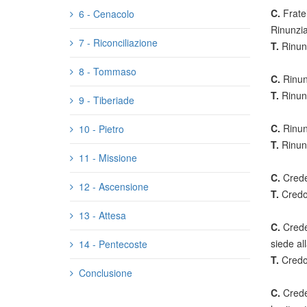
C.
Frate
6 - Cenacolo
Rinunziat
7 - Riconciliazione
T.
Rinun
8 - Tommaso
C.
Rinun
T.
Rinun
9 - Tiberiade
C.
Rinun
10 - Pietro
T.
Rinun
11 - Missione
C.
Crede
12 - Ascensione
T.
Credo
13 - Attesa
C.
Crede
siede al
14 - Pentecoste
T.
Credo
Conclusione
C.
Crede