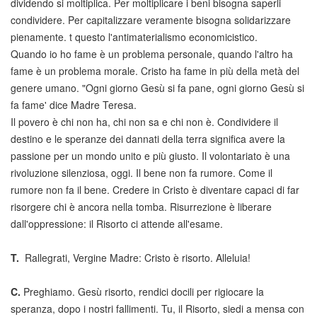
dividendo si moltiplica. Per moltiplicare i beni bisogna saperli
condividere. Per capitalizzare veramente bisogna solidarizzare
pienamente. t questo l'antimaterialismo economicistico.
Quando io ho fame è un problema personale, quando l'altro ha
fame è un problema morale. Cristo ha fame in più della metà del
genere umano. "Ogni giorno Gesù si fa pane, ogni giorno Gesù si
fa fame' dice Madre Teresa.
Il povero è chi non ha, chi non sa e chi non è. Condividere il
destino e le speranze dei dannati della terra significa avere la
passione per un mondo unito e più giusto. Il volontariato è una
rivoluzione silenziosa, oggi. Il bene non fa rumore. Come il
rumore non fa il bene. Credere in Cristo è diventare capaci di far
risorgere chi è ancora nella tomba. Risurrezione è liberare
dall'oppressione: il Risorto ci attende all'esame.
T.
Rallegrati, Vergine Madre: Cristo è risorto. Alleluia!
C.
Preghiamo. Gesù risorto, rendici docili per rigiocare la
speranza, dopo i nostri fallimenti. Tu, il Risorto, siedi a mensa con