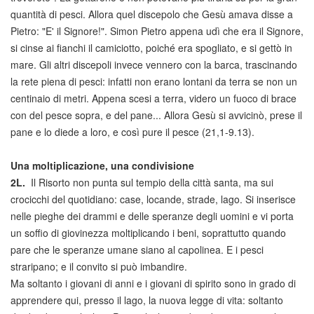
quantità di pesci. Allora quel discepolo che Gesù amava disse a
Pietro: "E' il Signore!". Simon Pietro appena udì che era il Signore,
si cinse ai fianchi il camiciotto, poiché era spogliato, e si gettò in
mare. Gli altri discepoli invece vennero con la barca, trascinando
la rete piena di pesci: infatti non erano lontani da terra se non un
centinaio di metri. Appena scesi a terra, videro un fuoco di brace
con del pesce sopra, e del pane... Allora Gesù si avvicinò, prese il
pane e lo diede a loro, e così pure il pesce (21,1-9.13).
Una moltiplicazione, una condivisione
2L.
Il Risorto non punta sul tempio della città santa, ma sui
crocicchi del quotidiano: case, locande, strade, lago. Si inserisce
nelle pieghe dei drammi e delle speranze degli uomini e vi porta
un soffio di giovinezza moltiplicando i beni, soprattutto quando
pare che le speranze umane siano al capolinea. E i pesci
straripano; e il convito si può imbandire.
Ma soltanto i giovani di anni e i giovani di spirito sono in grado di
apprendere qui, presso il lago, la nuova legge di vita: soltanto