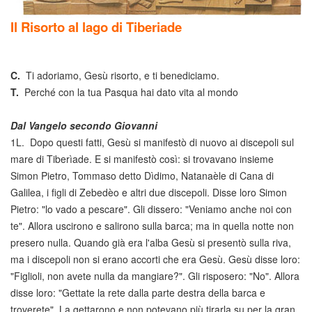
Il Risorto al lago di Tiberiade
C.
Ti adoriamo, Gesù risorto, e ti benediciamo.
T.
Perché con la tua Pasqua hai dato vita al mondo
Dal Vangelo secondo Giovanni
1L. Dopo questi fatti, Gesù si manifestò di nuovo ai discepoli sul
mare di Tiberìade. E si manifestò così: si trovavano insieme
Simon Pietro, Tommaso detto Dìdimo, Natanaèle di Cana di
Galilea, i figli di Zebedèo e altri due discepoli. Disse loro Simon
Pietro: "lo vado a pescare". Gli dissero: "Veniamo anche noi con
te". Allora uscirono e salirono sulla barca; ma in quella notte non
presero nulla. Quando già era l'alba Gesù si presentò sulla riva,
ma i discepoli non si erano accorti che era Gesù. Gesù disse loro:
"Figlioli, non avete nulla da mangiare?". Gli risposero: "No". Allora
disse loro: "Gettate la rete dalla parte destra della barca e
troverete". La gettarono e non potevano più tirarla su per la gran