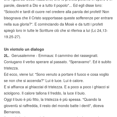
parole, davanti a Dio e a tutto il popolo"... Ed egli disse loro:
"Sciocchi e tardi di cuore nel credere alla parola dei profeti! Non
bisognava che il Cristo sopportasse queste sofferenze per entrare
nella sua gloria?". E cominciando da Mosè e da tutti i profeti
spiegò loro in tutte le Scritture ciò che si riferiva a lui (Lc 24,13-
19.25-27).
Un viottolo un dialogo
2L.
Gerusalemme - Emmaus: il cammino dei rassegnati.
Coniugano il verbo sperare al passato. "Speravamo". Ed è subito
tristezza.
Ed ecco, viene lui: "Sono venuto a portare il fuoco e cosa voglio
se non che si accenda?" Lui è luce. Lui è calore.
E si affianca ai ghiacciai di tristezza. E a poco a poco i ghiacci si
sciolgono. Il calore tallona il freddo, la luce il buio.
Oggi il buio è più fitto, la tristezza è più spessa. "Quando la
gioventù si raffredda, il resto del mondo batte i denti", diceva
Bernanos.