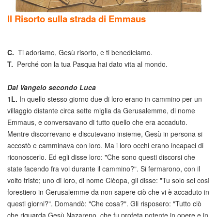
Il Risorto sulla strada di Emmaus
C.
Ti adoriamo, Gesù risorto, e ti benediciamo.
T.
Perché con la tua Pasqua hai dato vita al mondo.
Dal Vangelo secondo Luca
1L.
In quello stesso giorno due di loro erano in cammino per un
villaggio distante circa sette miglia da Gerusalemme, di nome
Emmaus, e conversavano di tutto quello che era accaduto.
Mentre discorrevano e discutevano insieme, Gesù in persona si
accostò e camminava con loro. Ma i loro occhi erano incapaci di
riconoscerlo. Ed egli disse loro: "Che sono questi discorsi che
state facendo fra voi durante il cammino?". Si fermarono, con il
volto triste; uno di loro, di nome Clèopa, gli disse: "Tu solo sei così
forestiero in Gerusalemme da non sapere ciò che vi è accaduto in
questi giorni?". Domandò: "Che cosa?". Gli risposero: "Tutto ciò
che riguarda Gesù Nazareno, che fu profeta potente in opere e in