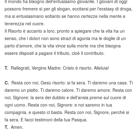
Il mondo ha bisogno dell'entusiasmo giovanile. I giovani di oggi
possono fremere sì per gli slogan, eccitarsi per l'ecstasy di droga,
ma si entusiasmano soltanto se hanno certezze nella mente e
tenerezza nel cuore.
Il Risorto è accanto a loro, pronto a spiegare che la vita ha un
senso, che i dolori non sono strazi di agonia ma le doglie di un
parto d'amore, che la vita vince sulla morte ma che bisogna
essere disposti a pagare il tributo, cioè il contributo.
T.
Rallegrati, Vergine Madre: Cristo è risorto. Alleluia!
C.
Resta con noi, Gesù risorto: si fa sera. Ti daremo una casa. Ti
daremo un piatto. Ti daremo calore. Ti daremo amore. Resta con
noi, Signore: la sera dei dubbio e dell'ansia preme sul cuore di
ogni uomo. Resta con noi, Signore: e noi saremo in tua
compagnia, e questo ci basta. Resta con noi, Signore, perché si
fa sera. E facci testimoni della tua Pasqua.
T.
Amen.