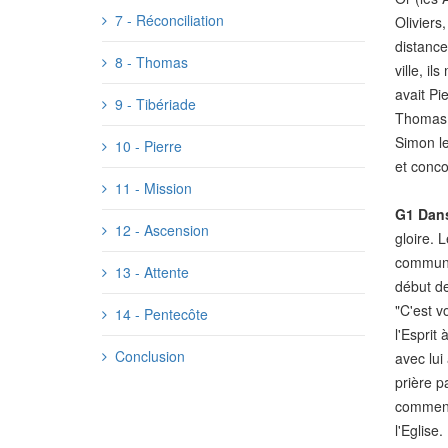
7 - Réconciliation
Oliviers
distance
8 - Thomas
ville, il
avait Pi
9 - Tibériade
Thomas, 
Simon le
10 - Pierre
et conco
11 - Mission
G1
Dans 
12 - Ascension
gloire. 
communau
13 - Attente
début de
"C'est v
14 - Pentecôte
l'Esprit
Conclusion
avec lui
prière p
commence
l'Eglise