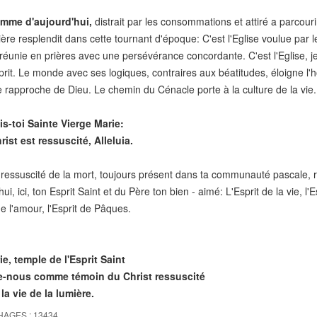
mme d'aujourd'hui,
distrait par les consommations et attiré a parcouri
ère resplendit dans cette tournant d'époque: C'est l'Eglise voulue par le
, réunie en prières avec une persévérance concordante. C'est l'Eglise, j
prit. Le monde avec ses logiques, contraires aux béatitudes, éloigne l
le rapproche de Dieu. Le chemin du Cénacle porte à la culture de la vie.
s-toi Sainte Vierge Marie:
st est ressuscité, Alleluia.
ressuscité de la mort, toujours présent dans ta communauté pascale, r
ui, ici, ton Esprit Saint et du Père ton bien - aimé: L'Esprit de la vie, l'Esp
 de l'amour, l'Esprit de Pâques.
e, temple de l'Esprit Saint
nous comme témoin du Christ ressuscité
 vie de la lumière.
HAGES : 13434