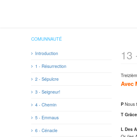
COMUNNAUTÉ
13 
Introduction
1 - Résurrection
Treizièm
2 - Sépulcre
Avec M
3 - Seigneur!
P
Nous t
4 - Chemin
T
Grâce
5 - Emmaus
L
Des A
6 - Cénacle
Or (les 