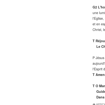
G2
L'ho
une lumi
l'Eglise
et en es
Christ, 
T
Réjoui
Le Chri
P Jésus 
aujourd'h
l'Esprit
T
Amen
T
O Mari
Guide-
Dans la
AFFIC