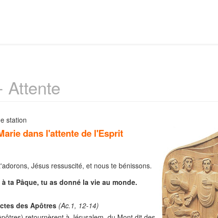
- Attente
e station
arie dans l'attente de l'Esprit
'adorons, Jésus ressuscité, et nous te bénissons.
 à ta Pâque, tu as donné la vie au monde.
ctes des Apôtres
(Ac.1, 12-14)
Apôtres) retournèrent à Jérusalem du Mont dit des