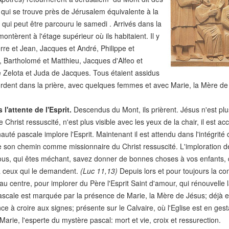
, qui se trouve près de Jérusalem équivalente à la
 qui peut être parcouru le samedi . Arrivés dans la
s montèrent à l'étage supérieur où ils habitaient. Il y
erre et Jean, Jacques et André, Philippe et
Bartholomé et Matthieu, Jacques d'Alfeo et
 Zelota et Juda de Jacques. Tous étaient assidus
rdent dans la prière, avec quelques femmes et avec Marie, la Mère de 
l'attente de l'Esprit.
Descendus du Mont, ils prièrent. Jésus n'est plus
Le Christ ressuscité, n'est plus visible avec les yeux de la chair, il est 
té pascale implore l'Esprit. Maintenant il est attendu dans l'intégrité de
 son chemin comme missionnaire du Christ ressuscité. L'imploration de l'
ous, qui êtes méchant, savez donner de bonnes choses à vos enfants, d
 à ceux qui le demandent.
(Luc 11,13)
Depuis lors et pour toujours la c
 au centre, pour implorer du Père l'Esprit Saint d'amour, qui rénouvelle l
ascale est marquée par la présence de Marie, la Mère de Jésus; déjà e
 à croire aux signes; présente sur le Calvaire, où l'Eglise est en ges
. Marie, l'esperte du mystère pascal: mort et vie, croix et ressurection.