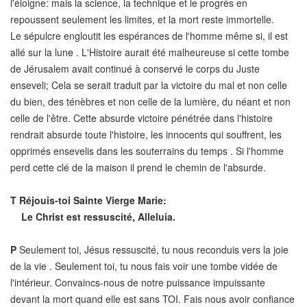
l'éloigne: mais la science, la technique et le progrès en
repoussent seulement les limites, et la mort reste immortelle.
Le sépulcre engloutit les espérances de l'homme même si, il est
allé sur la lune . L'Histoire aurait été malheureuse si cette tombe
de Jérusalem avait continué à conservé le corps du Juste
enseveli; Cela se serait traduit par la victoire du mal et non celle
du bien, des ténèbres et non celle de la lumière, du néant et non
celle de l'être. Cette absurde victoire pénétrée dans l'histoire
rendrait absurde toute l'histoire, les innocents qui souffrent, les
opprimés ensevelis dans les souterrains du temps . Si l'homme
perd cette clé de la maison il prend le chemin de l'absurde.
T
Réjouis-toi Sainte Vierge Marie:
Le Christ est ressuscité, Alleluia.
P
Seulement toi, Jésus ressuscité, tu nous reconduis vers la joie
de la vie . Seulement toi, tu nous fais voir une tombe vidée de
l'intérieur. Convaincs-nous de notre puissance impuissante
devant la mort quand elle est sans TOI. Fais nous avoir confiance