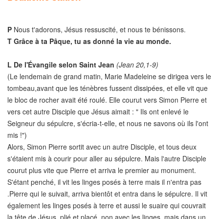
P
Nous t'adorons, Jésus ressuscité, et nous te bénissons.
T
Grâce à ta Pâque, tu as donné la vie au monde.
L
De l'Évangile selon Saint Jean
(Jean 20,1-9)
(Le lendemain de grand matin, Marie Madeleine se dirigea vers le
tombeau,avant que les ténèbres fussent dissipées, et elle vit que
le bloc de rocher avait été roulé. Elle courut vers Simon Pierre et
vers cet autre Disciple que Jésus aimait : " Ils ont enlevé le
Seigneur du sépulcre, s'écria-t-elle, et nous ne savons où ils l'ont
mis !")
Alors, Simon Pierre sortit avec un autre Disciple, et tous deux
s'étaient mis à courir pour aller au sépulcre. Mais l'autre Disciple
courut plus vite que Pierre et arriva le premier au monument.
S'étant penché, il vit les linges posés à terre mais il n'entra pas
.Pierre qui le suivait, arriva bientôt et entra dans le sépulcre. Il vit
également les linges posés à terre et aussi le suaire qui couvrait
la tête de Jésus, plié et placé, non avec les linges, mais dans un