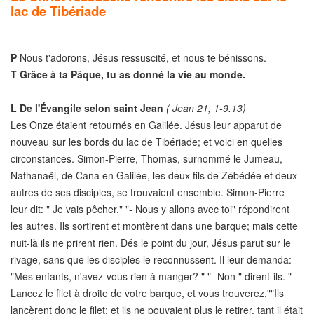
lac de Tibériade
P
Nous t'adorons, Jésus ressuscité, et nous te bénissons.
T
Grâce à ta Pâque, tu as donné la vie au monde.
L
De l'Évangile selon saint Jean
( Jean 21, 1-9.13)
Les Onze étaient retournés en Galilée. Jésus leur apparut de
nouveau sur les bords du lac de Tibériade; et voici en quelles
circonstances. Simon-Pierre, Thomas, surnommé le Jumeau,
Nathanaël, de Cana en Galilée, les deux fils de Zébédée et deux
autres de ses disciples, se trouvaient ensemble. Simon-Pierre
leur dit: " Je vais pêcher." "- Nous y allons avec toi" répondirent
les autres. Ils sortirent et montèrent dans une barque; mais cette
nuit-là ils ne prirent rien. Dés le point du jour, Jésus parut sur le
rivage, sans que les disciples le reconnussent. Il leur demanda:
"Mes enfants, n'avez-vous rien à manger? " "- Non " dirent-ils. "-
Lancez le filet à droite de votre barque, et vous trouverez.""Ils
lancèrent donc le filet; et ils ne pouvaient plus le retirer, tant il était