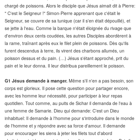
chargé de poissons. Alors le disciple que Jésus aimait dit à Pierre:
" C'est le Seigneur !" Simon-Pierre apprenant que c'était le
Seigneur, se couvre de sa tunique (car il s'en était dépouillé), et
se jette à l'eau. Comme la barque n'était éloignée du rivage que
d'environ deux cents coudées, les autres Disciples abordèrent à
la rame, traînant après eux le filet plein de poissons. Dès qu'ils
furent descendus à terre, ils virent des charbons allumés, un
poisson dessus et du pain. (…) Jésus s'étant approché, prit du
pain et le leur donna. Il leur distribua pareillement le poisson.
G1
Jésus demande à manger.
Même s'il n'en a pas besoin, son
corps est glorieux. Il pose cette question pour partager encore,
avec les homme leur nécessité, pour participer à leur repas
quotidien. Tout comme, au puits de Sichar il demanda de l'eau à
une femme de Samarie. Dieu qui demande: C'est un Dieu
inhabituel: Il demande à l'homme pour s'introduire dans le monde
de l'homme et y répondre avec sa force d'amour. Il demande
pour encourager les siens à jeter les filets tout d'abord