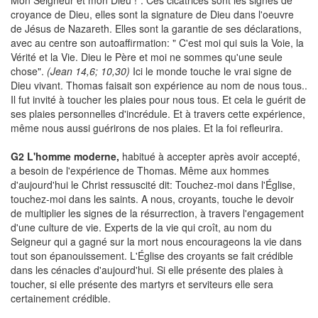
Mon Seigneur et mon Dieu !". Ces cicatrices sont les signes de
croyance de Dieu, elles sont la signature de Dieu dans l'oeuvre
de Jésus de Nazareth. Elles sont la garantie de ses déclarations,
avec au centre son autoaffirmation: " C'est moi qui suis la Voie, la
Vérité et la Vie. Dieu le Père et moi ne sommes qu'une seule
chose".
(Jean 14,6; 10,30)
Ici le monde touche le vrai signe de
Dieu vivant. Thomas faisait son expérience au nom de nous tous..
Il fut invité à toucher les plaies pour nous tous. Et cela le guérit de
ses plaies personnelles d'incrédule. Et à travers cette expérience,
même nous aussi guérirons de nos plaies. Et la foi refleurira.
G2
L'homme moderne,
habitué à accepter après avoir accepté,
a besoin de l'expérience de Thomas. Même aux hommes
d'aujourd'hui le Christ ressuscité dit: Touchez-moi dans l'Église,
touchez-moi dans les saints. A nous, croyants, touche le devoir
de multiplier les signes de la résurrection, à travers l'engagement
d'une culture de vie. Experts de la vie qui croît, au nom du
Seigneur qui a gagné sur la mort nous encourageons la vie dans
tout son épanouissement. L'Église des croyants se fait crédible
dans les cénacles d'aujourd'hui. Si elle présente des plaies à
toucher, si elle présente des martyrs et serviteurs elle sera
certainement crédible.