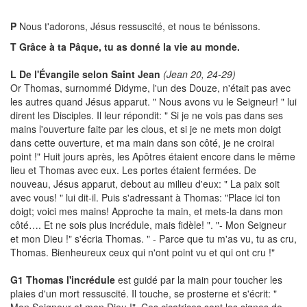
P
Nous t'adorons, Jésus ressuscité, et nous te bénissons.
T
Grâce à ta Pâque, tu as donné la vie au monde.
L
De l'Évangile selon Saint Jean
(Jean 20, 24-29)
Or Thomas, surnommé Didyme, l'un des Douze, n'était pas avec
les autres quand Jésus apparut. " Nous avons vu le Seigneur! " lui
dirent les Disciples. Il leur répondit: " Si je ne vois pas dans ses
mains l'ouverture faite par les clous, et si je ne mets mon doigt
dans cette ouverture, et ma main dans son côté, je ne croirai
point !" Huit jours après, les Apôtres étaient encore dans le même
lieu et Thomas avec eux. Les portes étaient fermées. De
nouveau, Jésus apparut, debout au milieu d'eux: " La paix soit
avec vous! " lui dit-il. Puis s'adressant à Thomas: "Place ici ton
doigt; voici mes mains! Approche ta main, et mets-la dans mon
côté…. Et ne sois plus incrédule, mais fidèle! ". "- Mon Seigneur
et mon Dieu !" s'écria Thomas. " - Parce que tu m'as vu, tu as cru,
Thomas. Bienheureux ceux qui n'ont point vu et qui ont cru !"
G1
Thomas l'incrédule
est guidé par la main pour toucher les
plaies d'un mort ressuscité. Il touche, se prosterne et s'écrit: "