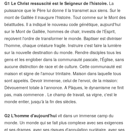
G1
Le Christ ressuscité est le Seigneur de l'histoire.
La
puissance que le Père lui donne il la transmet aux siens. Sur le
mont de Galilée il inaugure l'histoire. Tout comme sur le Mont des
béatitudes. Il a indiqué le nouveau code génétique, aujourd'hui
sur le Mont de Galilée, hommes de chair, investis de l'Esprit,
reçoivent l'ordre de transformer le monde. Baptiser est diviniser
l'homme, chaque créature fragile. Instruire c'est faire la lumière
sur la nouvelle destination du monde. Rendre disciples tous les
gens et les englober dans la communauté pascale, l'Église, sans
aucune distinction de race et de culture. Cette communauté est
maison et signe de l'amour trinitaire. Maison dans laquelle tous
sont appelés. Devoir immense, celui de l'envoi, de la mission:
Dévouement totale à l'annonce. A Pâques, le dynamisme ne finit
pas, mais commence . Le champ de travail, sa vigne, c'est le
monde entier, jusqu'à la fin des siècles.
G2
L'homme d'aujourd'hui
vit dans un immense camp du
monde. Un monde qui se fait plus complexe avec ses exigences
et ses drames, avec ses risques d'annulation nucléaire, avec ses