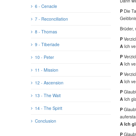
Dann wi
6 - Cenacle
P
Die Ta
Gelöbnis
7 - Reconciliation
Brüder, 
8 - Thomas
P
Verzich
9 - Tiberiade
A
Ich ve
P
Verzic
10 - Peter
A
Ich ve
11 - Mission
P
Verzic
A
Ich ve
12 - Ascension
P
Glaubt
13 - The Wait
A
Ich gl
14 - The Spirit
P
Glaubt
aufersta
Conclusion
A Ich g
P
Glaubt