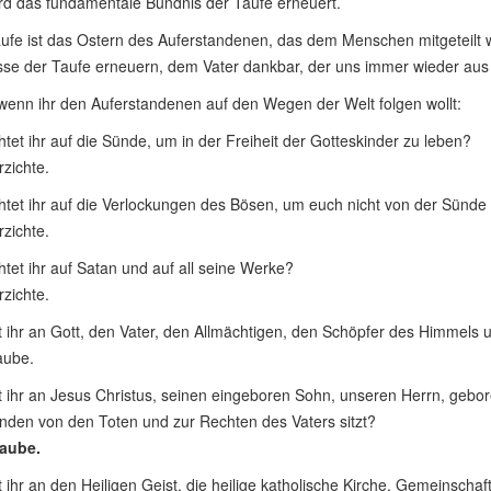
rd das fundamentale Bündnis der Taufe erneuert.
ufe ist das Ostern des Auferstandenen, das dem Menschen mitgeteilt w
se der Taufe erneuern, dem Vater dankbar, der uns immer wieder aus de
wenn ihr den Auferstandenen auf den Wegen der Welt folgen wollt:
tet ihr auf die Sünde, um in der Freiheit der Gotteskinder zu leben?
rzichte.
htet ihr auf die Verlockungen des Bösen, um euch nicht von der Sünde
rzichte.
htet ihr auf Satan und auf all seine Werke?
rzichte.
 ihr an Gott, den Vater, den Allmächtigen, den Schöpfer des Himmels 
aube.
 ihr an Jesus Christus, seinen eingeboren Sohn, unseren Herrn, gebo
nden von den Toten und zur Rechten des Vaters sitzt?
laube.
 ihr an den Heiligen Geist, die heilige katholische Kirche, Gemeinscha