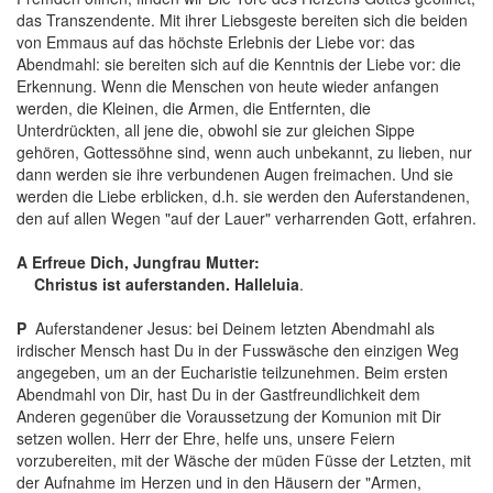
das Transzendente. Mit ihrer Liebsgeste bereiten sich die beiden
von Emmaus auf das höchste Erlebnis der Liebe vor: das
Abendmahl: sie bereiten sich auf die Kenntnis der Liebe vor: die
Erkennung. Wenn die Menschen von heute wieder anfangen
werden, die Kleinen, die Armen, die Entfernten, die
Unterdrückten, all jene die, obwohl sie zur gleichen Sippe
gehören, Gottessöhne sind, wenn auch unbekannt, zu lieben, nur
dann werden sie ihre verbundenen Augen freimachen. Und sie
werden die Liebe erblicken, d.h. sie werden den Auferstandenen,
den auf allen Wegen "auf der Lauer" verharrenden Gott, erfahren.
A
Erfreue Dich, Jungfrau Mutter:
Christus ist auferstanden. Halleluia
.
P
Auferstandener Jesus: bei Deinem letzten Abendmahl als
irdischer Mensch hast Du in der Fusswäsche den einzigen Weg
angegeben, um an der Eucharistie teilzunehmen. Beim ersten
Abendmahl von Dir, hast Du in der Gastfreundlichkeit dem
Anderen gegenüber die Voraussetzung der Komunion mit Dir
setzen wollen. Herr der Ehre, helfe uns, unsere Feiern
vorzubereiten, mit der Wäsche der müden Füsse der Letzten, mit
der Aufnahme im Herzen und in den Häusern der "Armen,