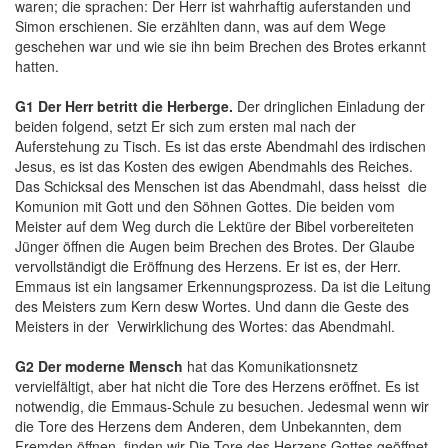
waren; die sprachen: Der Herr ist wahrhaftig auferstanden und
Simon erschienen. Sie erzählten dann, was auf dem Wege
geschehen war und wie sie ihn beim Brechen des Brotes erkannt
hatten.
G1
Der Herr betritt die Herberge.
Der dringlichen Einladung der
beiden folgend, setzt Er sich zum ersten mal nach der
Auferstehung zu Tisch. Es ist das erste Abendmahl des irdischen
Jesus, es ist das Kosten des ewigen Abendmahls des Reiches.
Das Schicksal des Menschen ist das Abendmahl, dass heisst die
Komunion mit Gott und den Söhnen Gottes. Die beiden vom
Meister auf dem Weg durch die Lektüre der Bibel vorbereiteten
Jünger öffnen die Augen beim Brechen des Brotes. Der Glaube
vervollständigt die Eröffnung des Herzens. Er ist es, der Herr.
Emmaus ist ein langsamer Erkennungsprozess. Da ist die Leitung
des Meisters zum Kern desw Wortes. Und dann die Geste des
Meisters in der Verwirklichung des Wortes: das Abendmahl.
G2
Der moderne Mensch
hat das Komunikationsnetz
vervielfältigt, aber hat nicht die Tore des Herzens eröffnet. Es ist
notwendig, die Emmaus-Schule zu besuchen. Jedesmal wenn wir
die Tore des Herzens dem Anderen, dem Unbekannten, dem
Fremden öffnen, finden wir Die Tore des Herzens Gottes geöffnet,