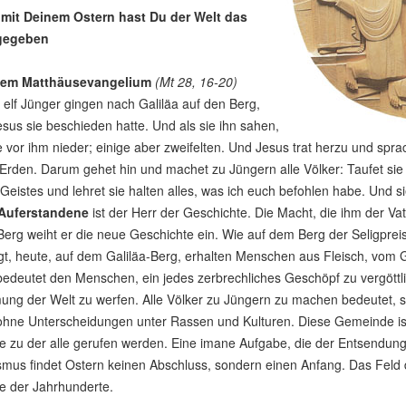
mit Deinem Ostern hast Du der Welt das
gegeben
em Matthäusevangelium
(Mt 28, 16-20)
 elf Jünger gingen nach Galiläa auf den Berg,
sus sie beschieden hatte. Und als sie ihn sahen,
ie vor ihm nieder; einige aber zweifelten. Und Jesus trat herzu und spr
 Erden. Darum gehet hin und machet zu Jüngern alle Völker: Taufet s
 Geistes und lehret sie halten alles, was ich euch befohlen habe. Und si
Auferstandene
ist der Herr der Geschichte. Die Macht, die ihm der Vat
Berg weiht er die neue Geschichte ein. Wie auf dem Berg der Seligpr
t, heute, auf dem Galiläa-Berg, erhalten Menschen aus Fleisch, vom Ge
edeutet den Menschen, ein jedes zerbrechliches Geschöpf zu vergöttli
ng der Welt zu werfen. Alle Völker zu Jüngern zu machen bedeutet, si
ohne Unterscheidungen unter Rassen und Kulturen. Diese Gemeinde ist
 zu der alle gerufen werden. Eine imane Aufgabe, die der Entsendung,
us findet Ostern keinen Abschluss, sondern einen Anfang. Das Feld der
e der Jahrhunderte.