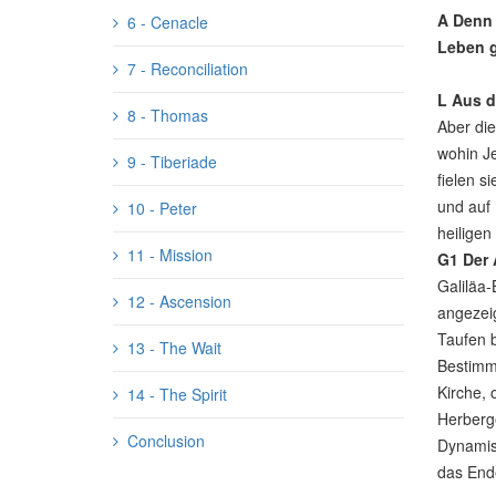
A
Denn 
6 - Cenacle
Leben 
7 - Reconciliation
L
Aus d
8 - Thomas
Aber die
wohin Je
9 - Tiberiade
fielen s
und auf
10 - Peter
heiligen
11 - Mission
G1
Der 
Galiläa-
12 - Ascension
angezeig
Taufen b
13 - The Wait
Bestimmu
Kirche, 
14 - The Spirit
Herberge
Conclusion
Dynamism
das End