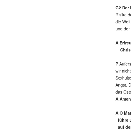
G2
Der 
Risiko d
die Wel
und der 
A
Erfre
Christu
P
Aufers
wir nich
Scxhulte
Angst, D
das Ost
A
Amen
A
O Mar
führe u
auf de