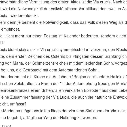
inverständliche Vermittlung des ersten Aktes ist die Via crucis. Nach 
II wird die Notwendigkeit der volkstümlichen Vermittlung des zweiten Ak
lucis - wiederentdeckt.
hr denn je besteht die Notwendigkeit, dass das Volk diesen Weg als 
 empfindet.
oll nicht mehr nur einen Festtag im Kalender bedeuten, sondern einen
il.
lucis bietet sich als zur Via crucis symmetrisch dar: vierzehn, den Bibe
te, dem ersten Zeichen des Osterns bis Pfingsten dessen uranfängliche 
ng von Maria, der Schmerzensreichen mit dem leidenden Sohn, vorgezei
s bei uns, die Getröstete mit dem Auferstandenen Sohn.
rhunderten hat die Kirche die Antiphone "Regina coeli laetare Halleluia
tischen Zelebration zu Ehren der "in der Auferstehung freudigen Maria" 
enrosenkranzes einen dritten, allen verklärten Episoden aus dem Leben
ht eine Zusammenfassung der Via Lucis, die auch die natürliche Entwi
icht, umfasst?
r-Madonna möge uns leiten längs der vierzehn Stationen der Via lucis, 
he begehrt, alltäglicher Weg der Hoffnung zu werden.
: 13264