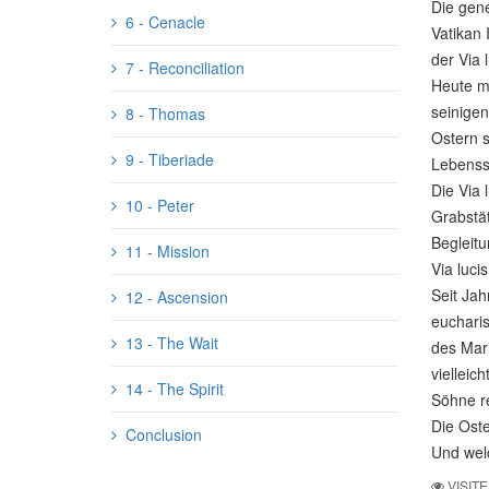
Die gene
6 - Cenacle
Vatikan 
der Via 
7 - Reconciliation
Heute me
seinigen
8 - Thomas
Ostern s
9 - Tiberiade
Lebensst
Die Via 
10 - Peter
Grabstät
Begleitu
11 - Mission
Via luci
Seit Jah
12 - Ascension
eucharis
13 - The Wait
des Mari
vielleic
14 - The Spirit
Söhne re
Die Oste
Conclusion
Und welc
VISITE