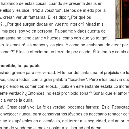
 hablando de estas cosas, cuando se presenta Jesús en
 ellos y les dice: "Paz a vosotros". Llenos de miedo por la
, creían ver un fantasma. Él les dijo: "¿Por qué os
?, ¿Por qué surgen dudas en vuestro interior? Mirad mis
 mis pies: soy yo en persona. Palpadme y daos cuenta de
antasma no tiene carne y huesos, como veis que yo tengo".
to, les mostró las manos y los pies. Y como no acababan de creer por la 
comer?" Ellos le ofrecieron un trozo de pez asado. Él lo tomó y comió d
ncreíble, lo palpable
iado grande para ser verdad. El temor del fantasma, el prejuicio de lo 
yos, casi a todos, con la gran palabra "tocadme". Pero ellos todavía d
 pidiéndoles comer con ellos.El júbilo en este instante estalla.Lo incr
nte verdad? ¿Entonces, no está prohibido soñar? Soñar que el amor ve
cia vence la duda.
d. ¡Cristo está vivo! La fe es verdad, podemos fiarnos: ¡Es el Resucita
envejecer nunca, para conservarnos jóvenes es necesario renacer con e
omo los apóstoles en el cenáculo, del terror a la seguridad, del amor t
bertad de venderse al mejor postor a la libertad del darse.