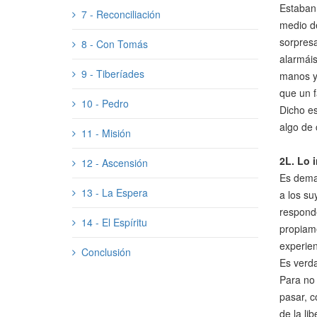
Estaban
7 - Reconciliación
medio de
sorpresa
8 - Con Tomás
alarmáis
9 - Tiberíades
manos y
que un f
10 - Pedro
Dicho es
algo de 
11 - Misión
2L.
Lo i
12 - Ascensión
Es demas
13 - La Espera
a los su
responde
14 - El Espíritu
propiame
experien
Conclusión
Es verda
Para no 
pasar, c
de la li