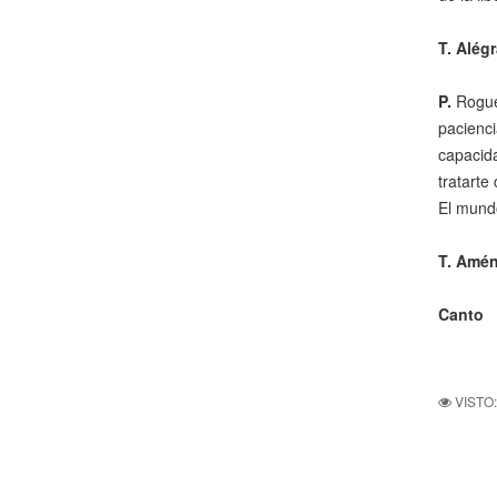
T. Alég
P.
Roguem
pacienci
capacida
tratarte
El mundo
T. Amén
Canto
VISTO: