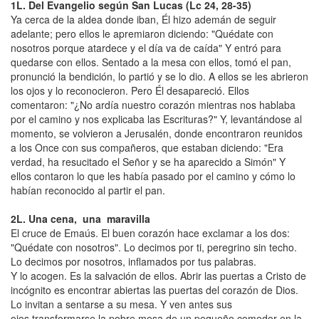
1L.
Del Evangelio según San Lucas
(Lc 24, 28-35)
Ya cerca de la aldea donde iban, Él hizo ademán de seguir
adelante; pero ellos le apremiaron diciendo: "Quédate con
nosotros porque atardece y el día va de caída" Y entró para
quedarse con ellos. Sentado a la mesa con ellos, tomó el pan,
pronunció la bendición, lo partió y se lo dio. A ellos se les abrieron
los ojos y lo reconocieron. Pero Él desapareció. Ellos
comentaron: "¿No ardía nuestro corazón mientras nos hablaba
por el camino y nos explicaba las Escrituras?" Y, levantándose al
momento, se volvieron a Jerusalén, donde encontraron reunidos
a los Once con sus compañeros, que estaban diciendo: "Era
verdad, ha resucitado el Señor y se ha aparecido a Simón" Y
ellos contaron lo que les había pasado por el camino y cómo lo
habían reconocido al partir el pan.
2L.
Una cena, una maravilla
El cruce de Emaús. El buen corazón hace exclamar a los dos:
"Quédate con nosotros". Lo decimos por ti, peregrino sin techo.
Lo decimos por nosotros, inflamados por tus palabras.
Y lo acogen. Es la salvación de ellos. Abrir las puertas a Cristo de
incógnito es encontrar abiertas las puertas del corazón de Dios.
Lo invitan a sentarse a su mesa. Y ven antes sus
ojos transformarse la pobre mesa de un pequeño comedor en la