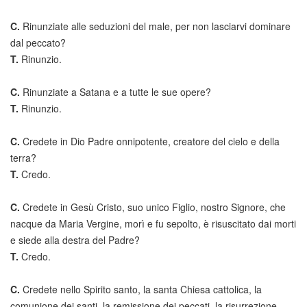
C.
Rinunziate alle seduzioni del male, per non lasciarvi dominare
dal peccato?
T.
Rinunzio.
C.
Rinunziate a Satana e a tutte le sue opere?
T.
Rinunzio.
C.
Credete in Dio Padre onnipotente, creatore del cielo e della
terra?
T.
Credo.
C.
Credete in Gesù Cristo, suo unico Figlio, nostro Signore, che
nacque da Maria Vergine, morì e fu sepolto, è risuscitato dai morti
e siede alla destra del Padre?
T.
Credo.
C.
Credete nello Spirito santo, la santa Chiesa cattolica, la
comunione dei santi, la remissione dei peccati, la risurrezione