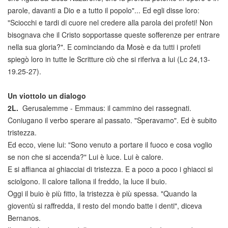
parole, davanti a Dio e a tutto il popolo"... Ed egli disse loro:
"Sciocchi e tardi di cuore nel credere alla parola dei profeti! Non
bisognava che il Cristo sopportasse queste sofferenze per entrare
nella sua gloria?". E cominciando da Mosè e da tutti i profeti
spiegò loro in tutte le Scritture ciò che si riferiva a lui (Lc 24,13-
19.25-27).
Un viottolo un dialogo
2L.
Gerusalemme - Emmaus: il cammino dei rassegnati.
Coniugano il verbo sperare al passato. "Speravamo". Ed è subito
tristezza.
Ed ecco, viene lui: "Sono venuto a portare il fuoco e cosa voglio
se non che si accenda?" Lui è luce. Lui è calore.
E si affianca ai ghiacciai di tristezza. E a poco a poco i ghiacci si
sciolgono. Il calore tallona il freddo, la luce il buio.
Oggi il buio è più fitto, la tristezza è più spessa. "Quando la
gioventù si raffredda, il resto del mondo batte i denti", diceva
Bernanos.