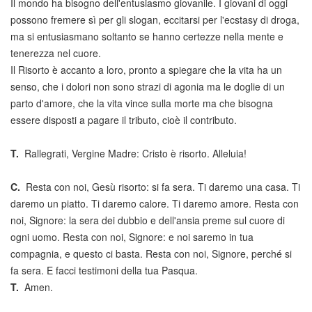
Il mondo ha bisogno dell'entusiasmo giovanile. I giovani di oggi
possono fremere sì per gli slogan, eccitarsi per l'ecstasy di droga,
ma si entusiasmano soltanto se hanno certezze nella mente e
tenerezza nel cuore.
Il Risorto è accanto a loro, pronto a spiegare che la vita ha un
senso, che i dolori non sono strazi di agonia ma le doglie di un
parto d'amore, che la vita vince sulla morte ma che bisogna
essere disposti a pagare il tributo, cioè il contributo.
T.
Rallegrati, Vergine Madre: Cristo è risorto. Alleluia!
C.
Resta con noi, Gesù risorto: si fa sera. Ti daremo una casa. Ti
daremo un piatto. Ti daremo calore. Ti daremo amore. Resta con
noi, Signore: la sera dei dubbio e dell'ansia preme sul cuore di
ogni uomo. Resta con noi, Signore: e noi saremo in tua
compagnia, e questo ci basta. Resta con noi, Signore, perché si
fa sera. E facci testimoni della tua Pasqua.
T.
Amen.