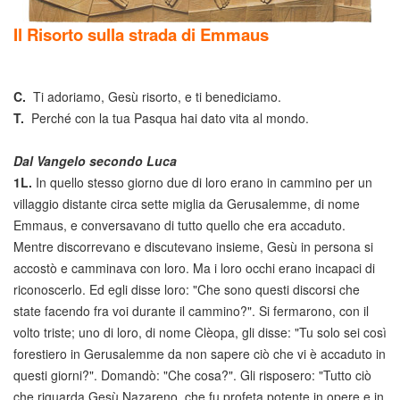
Il Risorto sulla strada di Emmaus
C.
Ti adoriamo, Gesù risorto, e ti benediciamo.
T.
Perché con la tua Pasqua hai dato vita al mondo.
Dal Vangelo secondo Luca
1L.
In quello stesso giorno due di loro erano in cammino per un
villaggio distante circa sette miglia da Gerusalemme, di nome
Emmaus, e conversavano di tutto quello che era accaduto.
Mentre discorrevano e discutevano insieme, Gesù in persona si
accostò e camminava con loro. Ma i loro occhi erano incapaci di
riconoscerlo. Ed egli disse loro: "Che sono questi discorsi che
state facendo fra voi durante il cammino?". Si fermarono, con il
volto triste; uno di loro, di nome Clèopa, gli disse: "Tu solo sei così
forestiero in Gerusalemme da non sapere ciò che vi è accaduto in
questi giorni?". Domandò: "Che cosa?". Gli risposero: "Tutto ciò
che riguarda Gesù Nazareno, che fu profeta potente in opere e in