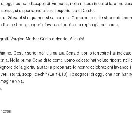
i di oggi, come i discepoli di Emmaus, nella misura in cui si faranno casa
i senso, si disporranno a fare l'esperienza di Cristo.
ere. Giovani si è quando si sa correre. Correranno sulle strade del mond
io di una strada, magari giovane di anni e decrepito già nel cuore.
grati, Vergine Madre: Cristo è risorto. Alleluia!
iamo. Gesù risorto: nell'ultima tua Cena di uomo terrestre hai indicato 
ristia. Nella prima Cena di te come uomo celeste hai voluto riporre nell'o
Signore della gloria, aiutaci a preparare le nostre celebrazioni lavando i 
veri, storpi, zoppi, ciechi" (Le 14,13), i bisognosi di oggi, che non han
mmagine viva.
.
 13286