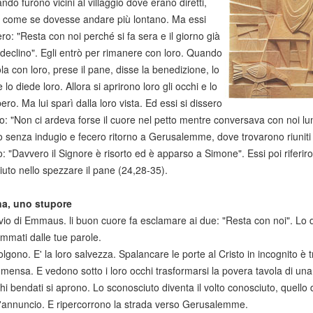
do furono vicini al villaggio dove erano diretti,
e come se dovesse andare più lontano. Ma essi
ero: "Resta con noi perché si fa sera e il giorno già
 declino". Egli entrò per rimanere con loro. Quando
ola con loro, prese il pane, disse la benedizione, lo
lo diede loro. Allora si aprirono loro gli occhi e lo
ero. Ma lui sparì dalla loro vista. Ed essi si dissero
ltro: "Non ci ardeva forse il cuore nel petto mentre conversava con noi l
o senza indugio e fecero ritorno a Gerusalemme, dove trovarono riuniti gli
: "Davvero il Signore è risorto ed è apparso a Simone". Essi poi riferi
iuto nello spezzare il pane (24,28-35).
a, uno stupore
bivio di Emmaus. li buon cuore fa esclamare ai due: "Resta con noi". Lo 
iammati dalle tue parole.
olgono. E' la loro salvezza. Spalancare le porte al Cristo in incognito è 
o mensa. E vedono sotto i loro occhi trasformarsi la povera tavola di un
chi bendati si aprono. Lo sconosciuto diventa il volto conosciuto, quello d
ll'annuncio. E ripercorrono la strada verso Gerusalemme.