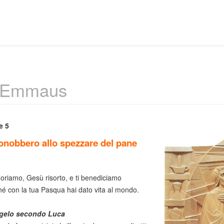
- Emmaus
e 5
onobbero allo spezzare del pane
doriamo, Gesù risorto, e ti benediciamo
é con la tua Pasqua hai dato vita al mondo.
gelo secondo Luca