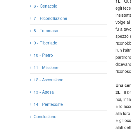
1L.
Quan
6 - Cenacolo
egli fec
insistett
7 - Riconciliazione
volge al
fu a tav
8 - Tommaso
spezzò e 
9 - Tiberiade
riconobb
l'un l'a
10 - Pietro
partiron
dicevano
11 - Missione
riconosc
12 - Ascensione
Una cen
13 - Attesa
2L.
Il 
noi, inf
14 - Pentecoste
E lo acc
alla lor
Conclusione
E gli oc
alati de