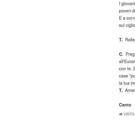
I giovan
poveri d
E a corr
sul cigl
T.
Ralle
C.
Pregh
all'Euca
con te. 
case "po
la tua i
T.
Amen
Canto
VISTO: