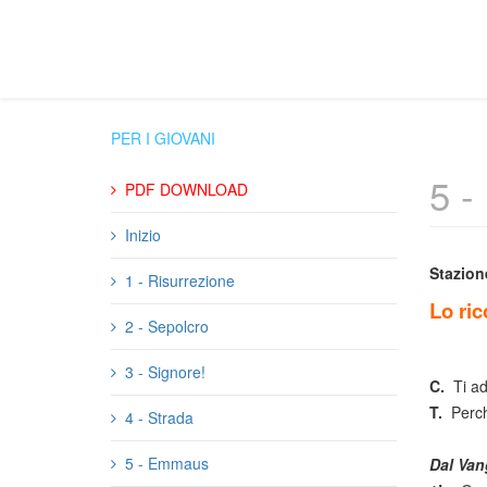
PER I GIOVANI
5 
PDF DOWNLOAD
Inizio
Stazion
1 - Risurrezione
Lo ric
2 - Sepolcro
3 - Signore!
C.
Ti a
T.
Perch
4 - Strada
5 - Emmaus
Dal Van