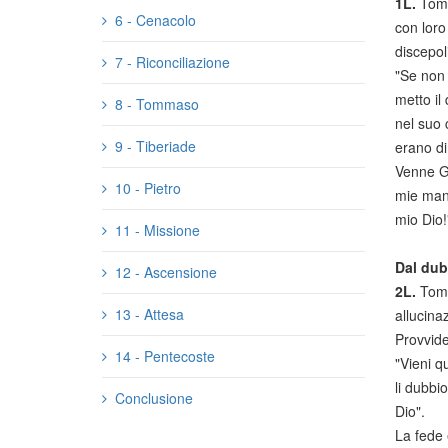
1L.
Tomm
6 - Cenacolo
con loro
discepol
7 - Riconciliazione
"Se non 
metto il
8 - Tommaso
nel suo 
9 - Tiberiade
erano di
Venne Ge
10 - Pietro
mie mani
mio Dio!
11 - Missione
Dal dub
12 - Ascensione
2L.
Tomm
13 - Attesa
allucina
Provvide
14 - Pentecoste
"Vieni q
li dubbi
Conclusione
Dio".
La fede 