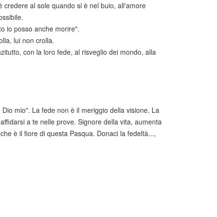
è credere al sole quando si è nel buio, all'amore
ossibile.
to io posso anche morire".
la, lui non crolla.
itutto, con la loro fede, al risveglio dei mondo, alla
Dio mio". La fede non è il meriggio della visione. La
 affidarsi a te nelle prove. Signore della vita, aumenta
che è il fiore di questa Pasqua. Donaci la fedeltà...,