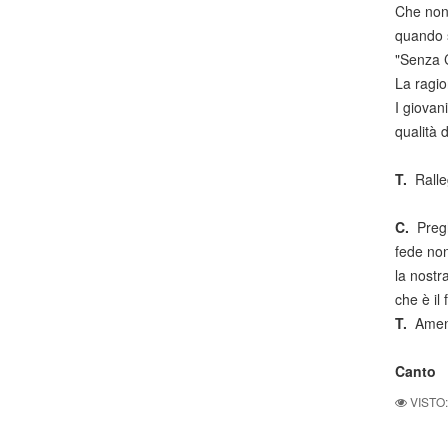
Che non 
quando si
"Senza C
La ragion
I giovan
qualità 
T.
Ralle
C.
Pregh
fede non
la nostr
che è il
T.
Amen
Canto
VISTO: