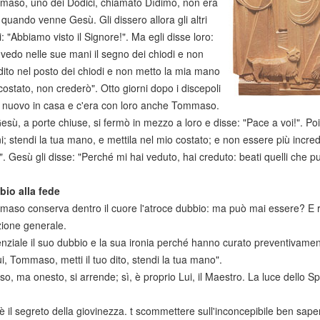
aso, uno dei Dodici, chiamato Dìdimo, non era
 quando venne Gesù. Gli dissero allora gli altri
i: "Abbiamo visto il Signore!". Ma egli disse loro:
vedo nelle sue mani il segno dei chiodi e non
 dito nel posto dei chiodi e non metto la mia mano
costato, non crederò". Otto giorni dopo i discepoli
 nuovo in casa e c'era con loro anche Tommaso.
sù, a porte chiuse, si fermò in mezzo a loro e disse: "Pace a voi!". Poi
; stendi la tua mano, e mettila nel mio costato; e non essere più inc
". Gesù gli disse: "Perché mi hai veduto, hai creduto: beati quelli che 
bio alla fede
aso conserva dentro il cuore l'atroce dubbio: ma può mai essere? E rivolg
zione generale.
nziale il suo dubbio e la sua ironia perché hanno curato preventivamente i
ui, Tommaso, metti il tuo dito, stendi la tua mano".
oso, ma onesto, si arrende; sì, è proprio Lui, il Maestro. La luce dello 
è il segreto della giovinezza. t scommettere sull'inconcepibile ben sapen