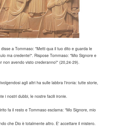
 disse a Tommaso: "Metti qua il tuo dito e guarda le
redulo ma credente!". Rispose Tommaso: "Mio Signore e
pur non avendo visto crederanno!" (20,24-29).
endosi agli altri ha sulle labbra l'ironia: tutte storie,
 nostri dubbi, le nostre facili ironie.
Spirito fa il resto e Tommaso esclama: "Mo Signore, mio
do che Dio è totalmente altro. E' accettare il mistero.