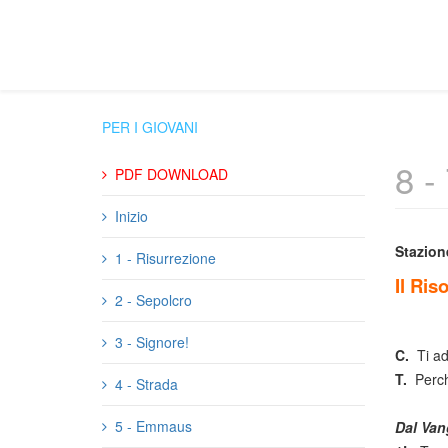
PER I GIOVANI
8 
PDF DOWNLOAD
Inizio
Stazion
1 - Risurrezione
Il Ri
2 - Sepolcro
3 - Signore!
C.
Ti a
T.
Perch
4 - Strada
5 - Emmaus
Dal Van