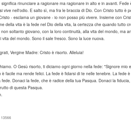
significa rinunciare a ragionare ma ragionare in alto e in avanti. Fede 
 vive nell'odio. E salto sì, ma fra le braccia di Dio. Con Cristo tutto è p
risto - esclama un giovane - io non posso più vivere. Insieme con Cris
e della vita è la fede nel Dio della vita, la certezza che quando tutto crol
i non soltanto giovano, con la loro continuità, alla vita del mondo, ma anz
di vita del mondo. Sono il sale fresco. Sono la luce nuova.
grati, Vergine Madre: Cristo è risorto. Alleluia!
iamo. O Gesù risorto, ti diciamo ogni giorno nella fede: "Signore mio e 
 è facile ma rende felici. La fede è fidarsi di te nelle tenebre. La fede è
a fede. Donaci la fede, che è radice della tua Pasqua. Donaci la fiducia, 
 frutto di questa Pasqua.
.
 13566