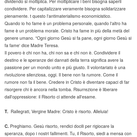
dividendo si moltiplica. Per moltiplicare i beni bisogna saperli
condividere. Per capitalizzare veramente bisogna solidarizzare
pienamente. t questo l'antimaterialismo economicistico.
Quando io ho fame è un problema personale, quando l'altro ha
fame è un problema morale. Cristo ha fame in più della metà del
genere umano. "Ogni giorno Gesù si fa pane, ogni giorno Gesù si
fa fame' dice Madre Teresa.
Il povero è chi non ha, chi non sa e chi non è. Condividere il
destino e le speranze dei dannati della terra significa avere la
passione per un mondo unito e più giusto. Il volontariato è una
rivoluzione silenziosa, oggi. Il bene non fa rumore. Come il
rumore non fa il bene. Credere in Cristo è diventare capaci di far
risorgere chi è ancora nella tomba. Risurrezione è liberare
dall'oppressione: il Risorto ci attende all'esame.
T.
Rallegrati, Vergine Madre: Cristo è risorto. Alleluia!
C.
Preghiamo. Gesù risorto, rendici docili per rigiocare la
speranza, dopo i nostri fallimenti. Tu, il Risorto, siedi a mensa con