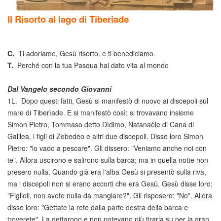
Il Risorto al lago di Tiberiade
C.
Ti adoriamo, Gesù risorto, e ti benediciamo.
T.
Perché con la tua Pasqua hai dato vita al mondo
Dal Vangelo secondo Giovanni
1L. Dopo questi fatti, Gesù si manifestò di nuovo ai discepoli sul
mare di Tiberìade. E si manifestò così: si trovavano insieme
Simon Pietro, Tommaso detto Dìdimo, Natanaèle di Cana di
Galilea, i figli di Zebedèo e altri due discepoli. Disse loro Simon
Pietro: "lo vado a pescare". Gli dissero: "Veniamo anche noi con
te". Allora uscirono e salirono sulla barca; ma in quella notte non
presero nulla. Quando già era l'alba Gesù si presentò sulla riva,
ma i discepoli non si erano accorti che era Gesù. Gesù disse loro:
"Figlioli, non avete nulla da mangiare?". Gli risposero: "No". Allora
disse loro: "Gettate la rete dalla parte destra della barca e
troverete". La gettarono e non potevano più tirarla su per la gran