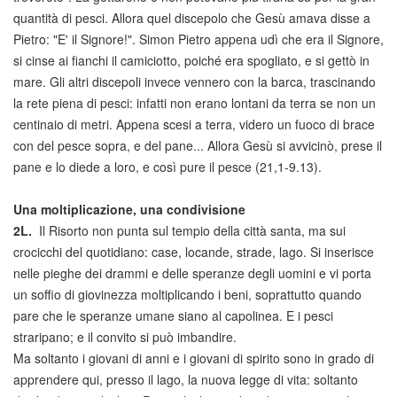
quantità di pesci. Allora quel discepolo che Gesù amava disse a
Pietro: "E' il Signore!". Simon Pietro appena udì che era il Signore,
si cinse ai fianchi il camiciotto, poiché era spogliato, e si gettò in
mare. Gli altri discepoli invece vennero con la barca, trascinando
la rete piena di pesci: infatti non erano lontani da terra se non un
centinaio di metri. Appena scesi a terra, videro un fuoco di brace
con del pesce sopra, e del pane... Allora Gesù si avvicinò, prese il
pane e lo diede a loro, e così pure il pesce (21,1-9.13).
Una moltiplicazione, una condivisione
2L.
Il Risorto non punta sul tempio della città santa, ma sui
crocicchi del quotidiano: case, locande, strade, lago. Si inserisce
nelle pieghe dei drammi e delle speranze degli uomini e vi porta
un soffio di giovinezza moltiplicando i beni, soprattutto quando
pare che le speranze umane siano al capolinea. E i pesci
straripano; e il convito si può imbandire.
Ma soltanto i giovani di anni e i giovani di spirito sono in grado di
apprendere qui, presso il lago, la nuova legge di vita: soltanto