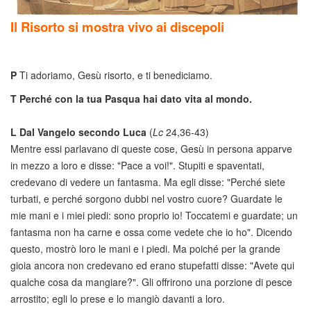
Il Risorto si mostra vivo ai discepoli
P
Ti adoriamo, Gesù risorto, e ti benediciamo.
T
Perché con la tua Pasqua hai dato vita al mondo.
L
Dal Vangelo secondo Luca
(
Lc
24,36-43)
Mentre essi parlavano di queste cose, Gesù in persona apparve
in mezzo a loro e disse: "Pace a voi!". Stupiti e spaventati,
credevano di vedere un fantasma. Ma egli disse: "Perché siete
turbati, e perché sorgono dubbi nel vostro cuore? Guardate le
mie mani e i miei piedi: sono proprio io! Toccatemi e guardate; un
fantasma non ha carne e ossa come vedete che io ho". Dicendo
questo, mostrò loro le mani e i piedi. Ma poiché per la grande
gioia ancora non credevano ed erano stupefatti disse: "Avete qui
qualche cosa da mangiare?". Gli offrirono una porzione di pesce
arrostito; egli lo prese e lo mangiò davanti a loro.