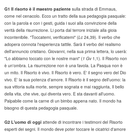
G1
Il risorto è il maestro paziente
sulla strada di Emmaus,
come nel cenacolo. Ecco un tratto della sua pedagogia pasquale:
con la parola e con i gesti, guida i suoi alla convinzione della
verità della risurrezione. Li porta dal terrore iniziale alla gioia
incontenibile. "Toccatemi, verificatemi" (
Lc
24,39). Il verbo che
adopera connota l'esperienza tattile. Sarà il verbo del realismo
dell'annuncio cristiano. Giovanni, nella sua prima lettera, lo userà:
"Lo abbiamo toccato con le nostre mani" (
1 Gv
1,1). Il Risorto non
è un'ombra. La risurrezione non è una favola. La Pasqua non è
un mito. Il Risorto è vivo. Il Risorto è vero. E' il segno vero del Dio
vivo. E' la sua potenza d'amore. Il Risorto è il segno dell'uomo: la
sua vittoria sulla morte, sempre sognata e mai raggiunta, Il bello
della vita, che vive, qui diventa vero. E sta davanti all'uomo.
Palpabile come la carne di un bimbo appena nato. Il mondo ha
bisogno di questa pedagogia pasquale.
G2
L'uomo di oggi
attende di incontrare i testimoni del Risorto
esperti dei segni. Il mondo deve poter toccare le cicatrici d'amore