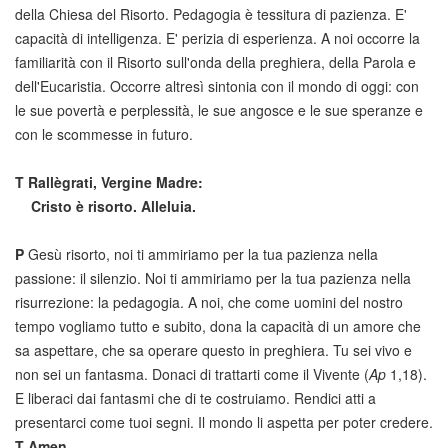
della Chiesa del Risorto. Pedagogia è tessitura di pazienza. E'
capacità di intelligenza. E' perizia di esperienza. A noi occorre la
familiarità con il Risorto sull'onda della preghiera, della Parola e
dell'Eucaristia. Occorre altresì sintonia con il mondo di oggi: con
le sue povertà e perplessità, le sue angosce e le sue speranze e
con le scommesse in futuro.
T
Rallègrati, Vergine Madre:
Cristo è risorto. Alleluia.
P
Gesù risorto, noi ti ammiriamo per la tua pazienza nella
passione: il silenzio. Noi ti ammiriamo per la tua pazienza nella
risurrezione: la pedagogia. A noi, che come uomini del nostro
tempo vogliamo tutto e subito, dona la capacità di un amore che
sa aspettare, che sa operare questo in preghiera. Tu sei vivo e
non sei un fantasma. Donaci di trattarti come il Vivente (
Ap
1,18).
E liberaci dai fantasmi che di te costruiamo. Rendici atti a
presentarci come tuoi segni. Il mondo li aspetta per poter credere.
T
Amen.