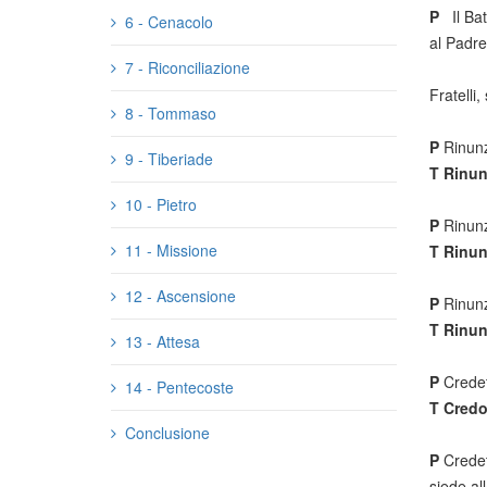
P
Il Batt
6 - Cenacolo
al Padre
7 - Riconciliazione
Fratelli
8 - Tommaso
P
Rinunzi
9 - Tiberiade
T
Rinun
10 - Pietro
P
Rinunz
11 - Missione
T
Rinun
12 - Ascensione
P
Rinunz
T
Rinun
13 - Attesa
P
Credet
14 - Pentecoste
T
Credo
Conclusione
P
Credete
siede al