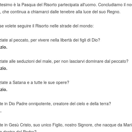
esimo è la Pasqua del Risorto partecipata all'uomo. Concludiamo il nost
, che continua a chiamarci dalle tenebre alla luce del suo Regno.
, se volete seguire il Risorto nelle strade del mondo:
ate al peccato, per vivere nella libertà dei figli di Dio?
zio.
iate alle seduzioni del male, per non lasciarvi dominare dal peccato?
zio.
iate a Satana e a tutte le sue opere?
zio.
e in Dio Padre onnipotente, creatore del cielo e della terra?
.
 in Gesù Cristo, suo unico Figlio, nostro Signore, che nacque da Maria 
la destra del Padre?