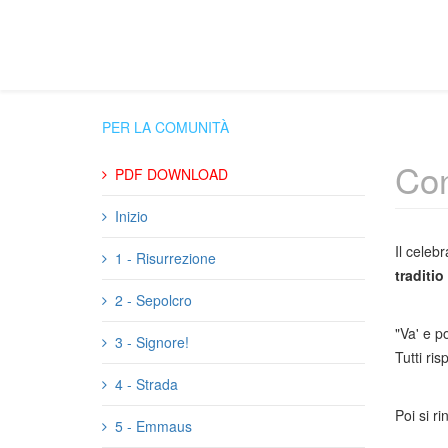
PER LA COMUNITÀ
Con
PDF DOWNLOAD
Inizio
Il celeb
1 - Risurrezione
traditio
2 - Sepolcro
"Va' e po
3 - Signore!
Tutti ri
4 - Strada
Poi si r
5 - Emmaus