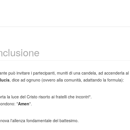
clusione
rante può invitare i partecipanti, muniti di una candela, ad accenderla 
 lucis
, dice ad ognuno (ovvero alla comunità, adattando la formula):
rta la luce del Cristo risorto ai fratelli che incontri".
spondono: "
Amen
".
innova l'allenza fondamentale del battesimo.