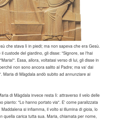
esù che stava lì in piedi; ma non sapeva che era Gesù.
custode del giardino, gli disse: "Signore, se l'hai
ria!". Essa, allora, voltatasi verso di lui, gli disse in
 perché non sono ancora salito al Padre; ma va' dai
ro". Maria di Màgdala andò subito ad annunziare ai
ia di Màgdala invece resta lì: attraverso il velo delle
uo pianto: "Lo hanno portato via". E' come paralizzata
addalena si infiamma, il volto si illumina di gioia, lo
on quella carica tutta sua. Maria, chiamata per nome,