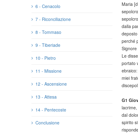
Maria [d
6 - Cenacolo
sepolcro
sepolcro
7 - Riconciliazione
dalla par
8 - Tommaso
deposto 
perché p
9 - Tiberiade
Signore 
Le disse
10 - Pietro
portato 
ebraico:
11 - Missione
miei fra
12 - Ascensione
discepol
13 - Attesa
G1
Giov
lacrime,
14 - Pentecoste
dal dolo
spirito 
Conclusione
risponde