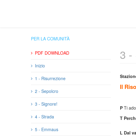
PER LA COMUNITÀ
3 -
PDF DOWNLOAD
Inizio
Stazion
1 - Risurrezione
Il Ris
2 - Sepolcro
3 - Signore!
P
Ti ado
4 - Strada
T
Perché
5 - Emmaus
L
Dal v