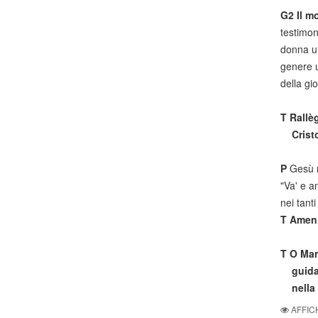
G2
Il m
testimon
donna un
genere u
della gi
T
Rallèg
Cristo 
P
Gesù r
"Va' e an
nei tant
T
Amen
T
O Mari
guidaci
nella v
AFFIC