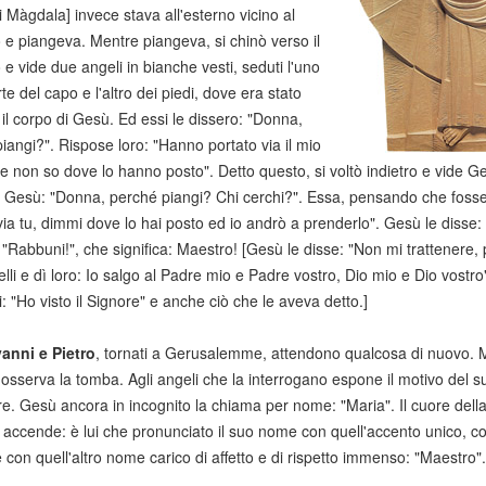
i Màgdala] invece stava all'esterno vicino al
 e piangeva. Mentre piangeva, si chinò verso il
 e vide due angeli in bianche vesti, seduti l'uno
te del capo e l'altro dei piedi, dove era stato
il corpo di Gesù. Ed essi le dissero: "Donna,
iangi?". Rispose loro: "Hanno portato via il mio
e non so dove lo hanno posto". Detto questo, si voltò indietro e vide G
 Gesù: "Donna, perché piangi? Chi cerchi?". Essa, pensando che fosse il 
via tu, dimmi dove lo hai posto ed io andrò a prenderlo". Gesù le disse: "Ma
 "Rabbuni!", che significa: Maestro! [Gesù le disse: "Non mi trattenere,
telli e dì loro: Io salgo al Padre mio e Padre vostro, Dio mio e Dio vost
i: "Ho visto il Signore" e anche ciò che le aveva detto.]
anni e Pietro
, tornati a Gerusalemme, attendono qualcosa di nuovo. Mar
 osserva la tomba. Agli angeli che la interrogano espone il motivo del s
re. Gesù ancora in incognito la chiama per nome: "Maria". Il cuore della M
si accende: è lui che pronunciato il suo nome con quell'accento unico, c
 con quell'altro nome carico di affetto e di rispetto immenso: "Maestro".