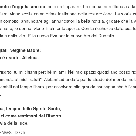
ondo d'oggi ha ancora
tanto da imparare. La donna, non ritenuta adatt
iare, viene scelta come prima testimone della resurrezione. La storia com
 compito: annunciare agli annunciatori la bella notizia, gridare che la vi
mano, le donne, viene finalmente aperta. Con la ricchezza della sua fem
oia e della vita. E' la nuova Eva per la nuova èra del Duemila.
rati, Vergine Madre:
è risorto. Alleluia.
isorto, tu mi chiami perché mi ami. Nel mio spazio quotidiano posso ri
nuncia ai miei fratelli". Aiutami ad andare per le strade del mondo, nella 
i ambiti del tempo libero, per assolvere alla grande consegna che è l'ann
.
a, tempio dello Spirito Santo,
 come testimoni del Risorto
ia della luce.
HAGES : 13875