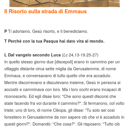
Il Risorto sulla strada di Emmaus
P
Ti adoriamo, Gesù risorto, e ti benediciamo.
T
Perché con la tua Pasqua hai dato vita al mondo.
L
Dal vangelo secondo Luca
(
Lc
24,13-19.25-27)
In quello stesso giorno due [discepoli] erano in cammino per un
villaggio distante circa sette miglia da Gerusalemme, di nome
Emmaus, e conversavano di tutto quello che era accaduto.
Mentre discorrevano e discutevano insieme, Gesù in persona si
accostò e camminava con loro. Ma i loro occhi erano incapaci di
riconoscerlo. Ed egli disse loro: "Che sono questi discorsi che
state facendo fra voi durante il cammino?". Si fermarono, col volto
triste; uno di loro, di nome Clèopa, gli disse: "Tu solo sei così
forestiero in Gerusalemme da non sapere ciò che vi è accaduto in
questi giorni?". Domandò: "Che cosa?". Gli risposero: "Tutto ciò