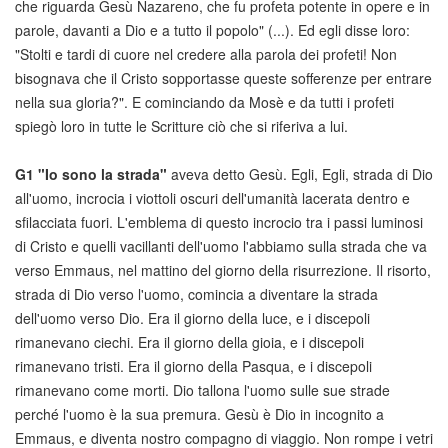
che riguarda Gesù Nazareno, che fu profeta potente in opere e in
parole, davanti a Dio e a tutto il popolo" (...). Ed egli disse loro:
"Stolti e tardi di cuore nel credere alla parola dei profeti! Non
bisognava che il Cristo sopportasse queste sofferenze per entrare
nella sua gloria?". E cominciando da Mosè e da tutti i profeti
spiegò loro in tutte le Scritture ciò che si riferiva a lui.
G1
"Io sono la strada"
aveva detto Gesù. Egli, Egli, strada di Dio
all'uomo, incrocia i viottoli oscuri dell'umanità lacerata dentro e
sfilacciata fuori. L'emblema di questo incrocio tra i passi luminosi
di Cristo e quelli vacillanti dell'uomo l'abbiamo sulla strada che va
verso Emmaus, nel mattino del giorno della risurrezione. Il risorto,
strada di Dio verso l'uomo, comincia a diventare la strada
dell'uomo verso Dio. Era il giorno della luce, e i discepoli
rimanevano ciechi. Era il giorno della gioia, e i discepoli
rimanevano tristi. Era il giorno della Pasqua, e i discepoli
rimanevano come morti. Dio tallona l'uomo sulle sue strade
perché l'uomo è la sua premura. Gesù è Dio in incognito a
Emmaus, e diventa nostro compagno di viaggio. Non rompe i vetri