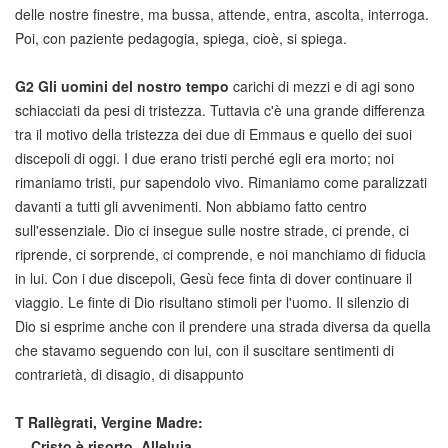
delle nostre finestre, ma bussa, attende, entra, ascolta, interroga.
Poi, con paziente pedagogia, spiega, cioè, si spiega.
G2
Gli uomini del nostro tempo
carichi di mezzi e di agi sono
schiacciati da pesi di tristezza. Tuttavia c'è una grande differenza
tra il motivo della tristezza dei due di Emmaus e quello dei suoi
discepoli di oggi. I due erano tristi perché egli era morto; noi
rimaniamo tristi, pur sapendolo vivo. Rimaniamo come paralizzati
davanti a tutti gli avvenimenti. Non abbiamo fatto centro
sull'essenziale. Dio ci insegue sulle nostre strade, ci prende, ci
riprende, ci sorprende, ci comprende, e noi manchiamo di fiducia
in lui. Con i due discepoli, Gesù fece finta di dover continuare il
viaggio. Le finte di Dio risultano stimoli per l'uomo. Il silenzio di
Dio si esprime anche con il prendere una strada diversa da quella
che stavamo seguendo con lui, con il suscitare sentimenti di
contrarietà, di disagio, di disappunto
T
Rallègrati, Vergine Madre:
Cristo è risorto. Alleluia.