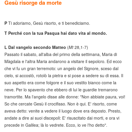
Gesù risorge da morte
P
Ti adoriamo, Gesù risorto, e ti benediciamo.
T
Perché con la tua Pasqua hai dato vita al mondo.
L
Dal vangelo secondo Matteo
(
Mt
28,1-7)
Passato il sabato, all'alba del primo della settimana, Maria di
Màgdala e l'altra Maria andarono a visitare il sepolcro. Ed ecco
che vi fu un gran terremoto: un angelo del Signore, sceso dal
cielo, si accostò, rotolò la pietra e si pose a sedere su di essa. Il
suo aspetto era come folgore e il suo vestito bianco come la
neve. Per lo spavento che ebbero di lui le guardie tremarono
tramortite. Ma l'angelo disse alle donne: "Non abbiate paura, voi!
So che cercate Gesù il crocifisso. Non è qui. E' risorto, come
aveva detto: venite a vedere il luogo dove era deposto. Presto,
andate a dire ai suoi discepoli: E' risuscitato dai morti, e ora vi
precede in Galilea; là lo vedrete. Ecco, io ve l'ho detto".