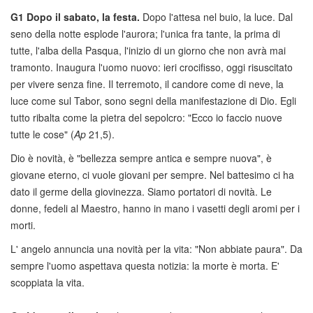
G1
Dopo il sabato, la festa.
Dopo l'attesa nel buio, la luce. Dal
seno della notte esplode l'aurora; l'unica fra tante, la prima di
tutte, l'alba della Pasqua, l'inizio di un giorno che non avrà mai
tramonto. Inaugura l'uomo nuovo: ieri crocifisso, oggi risuscitato
per vivere senza fine. Il terremoto, il candore come di neve, la
luce come sul Tabor, sono segni della manifestazione di Dio. Egli
tutto ribalta come la pietra del sepolcro: "Ecco io faccio nuove
tutte le cose" (
Ap
21,5).
Dio è novità, è "bellezza sempre antica e sempre nuova", è
giovane eterno, ci vuole giovani per sempre. Nel battesimo ci ha
dato il germe della giovinezza. Siamo portatori di novità. Le
donne, fedeli al Maestro, hanno in mano i vasetti degli aromi per i
morti.
L' angelo annuncia una novità per la vita: "Non abbiate paura". Da
sempre l'uomo aspettava questa notizia: la morte è morta. E'
scoppiata la vita.