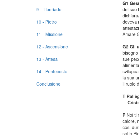
G1
Gesù
9 - Tiberiade
del suo 
dichiara
10 - Pietro
doveva r
attestazi
11 - Missione
Amare Ge
12 - Ascensione
G2
Gli 
bisogno 
13 - Attesa
sue peco
alimenta
14 - Pentecoste
sviluppa
la sua u
Conclusione
il ruolo
T
Rallèg
Cristo 
P
Noi ti 
calore, n
così dur
sotto Pi