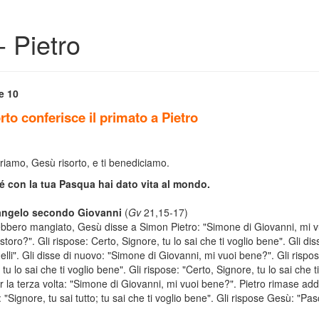
- Pietro
e 10
orto conferisce il primato a Pietro
riamo, Gesù risorto, e ti benediciamo.
 con la tua Pasqua hai dato vita al mondo.
angelo secondo Giovanni
(
Gv
21,15-17)
bero mangiato, Gesù disse a Simon Pietro: "Simone di Giovanni, mi v
storo?". Gli rispose: Certo, Signore, tu lo sai che ti voglio bene". Gli dis
elli". Gli disse di nuovo: "Simone di Giovanni, mi vuoi bene?". Gli rispos
tu lo sai che ti voglio bene". Gli rispose: "Certo, Signore, tu lo sai che t
r la terza volta: "Simone di Giovanni, mi vuoi bene?". Pietro rimase addo
: "Signore, tu sai tutto; tu sai che ti voglio bene". Gli rispose Gesù: "Pas