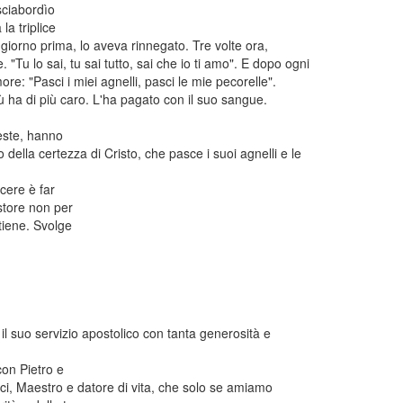
sciabordìo
a triplice
 giorno prima, lo aveva rinnegato. Tre volte ora,
Tu lo sai, tu sai tutto, sai che io ti amo". E dopo ogni
ore: "Pasci i miei agnelli, pasci le mie pecorelle".
ù ha di più caro. L'ha pagato con il suo sangue.
este, hanno
della certezza di Cristo, che pasce i suoi agnelli e le
cere è far
astore non per
tiene. Svolge
 il suo servizio apostolico con tanta generosità e
con Pietro e
dici, Maestro e datore di vita, che solo se amiamo