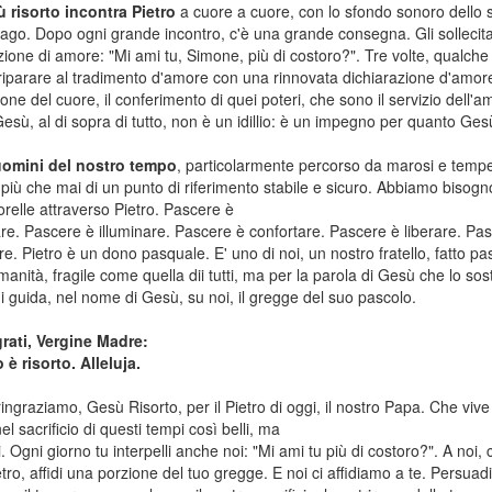
 risorto incontra Pietro
a cuore a cuore, con lo sfondo sonoro dello 
lago. Dopo ogni grande incontro, c'è una grande consegna. Gli sollecita l
zione di amore: "Mi ami tu, Simone, più di costoro?". Tre volte, qualche
iparare al tradimento d'amore con una rinnovata dichiarazione d'amore. "
one del cuore, il conferimento di quei poteri, che sono il servizio dell'am
sù, al di sopra di tutto, non è un idillio: è un impegno per quanto Ges
uomini del nostro tempo
, particolarmente percorso da marosi e temp
più che mai di un punto di riferimento stabile e sicuro. Abbiamo bisogno 
relle attraverso Pietro. Pascere è
re. Pascere è illuminare. Pascere è confortare. Pascere è liberare. Pas
re. Pietro è un dono pasquale. E' uno di noi, un nostro fratello, fatto p
manità, fragile come quella dii tutti, ma per la parola di Gesù che lo sos
 di guida, nel nome di Gesù, su noi, il gregge del suo pascolo.
rati, Vergine Madre:
è risorto. Alleluja.
ringraziamo, Gesù Risorto, per il Pietro di oggi, il nostro Papa. Che vive
el sacrificio di questi tempi così belli, ma
i. Ogni giorno tu interpelli anche noi: "Mi ami tu più di costoro?". A noi, 
etro, affidi una porzione del tuo gregge. E noi ci affidiamo a te. Persua