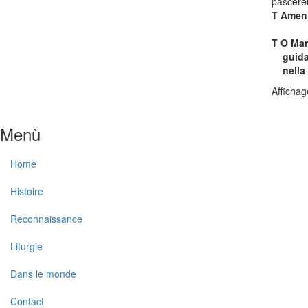
pascerem
T
Amen
T
O Mari
guidaci
nella v
Affichag
Menù
Home
Histoire
Reconnaissance
Liturgie
Dans le monde
Contact