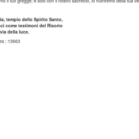
o il tuo gregge; e solo con il nostro sacrificio, lo nutriremo della tua ve
a, tempio dello Spirito Santo,
 come testimoni del Risorto
ia della luce.
es : 13663