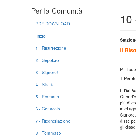
Per la Comunità
10 
PDF DOWNLOAD
Inizio
Stazion
1 - Risurrezione
Il Ris
2 - Sepolcro
P
Ti ado
3 - Signore!
T
Perché
4 - Strada
L
Dal V
5 - Emmaus
Quand'eb
più di co
6 - Cenacolo
miei agn
Signore, 
7 - Riconciliazione
disse pe
gli disse
8 - Tommaso