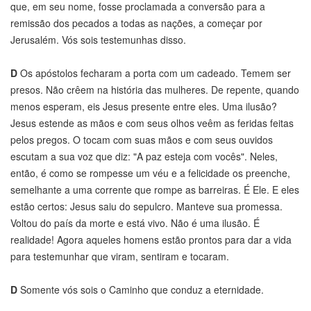
que, em seu nome, fosse proclamada a conversão para a
remissão dos pecados a todas as nações, a começar por
Jerusalém. Vós sois testemunhas disso.
D
Os apóstolos fecharam a porta com um cadeado. Temem ser
presos. Não crêem na história das mulheres. De repente, quando
menos esperam, eis Jesus presente entre eles. Uma ilusão?
Jesus estende as mãos e com seus olhos veêm as feridas feitas
pelos pregos. O tocam com suas mãos e com seus ouvidos
escutam a sua voz que diz: "A paz esteja com vocês". Neles,
então, é como se rompesse um véu e a felicidade os preenche,
semelhante a uma corrente que rompe as barreiras. É Ele. E eles
estão certos: Jesus saiu do sepulcro. Manteve sua promessa.
Voltou do país da morte e está vivo. Não é uma ilusão. É
realidade! Agora aqueles homens estão prontos para dar a vida
para testemunhar que viram, sentiram e tocaram.
D
Somente vós sois o Caminho que conduz a eternidade.