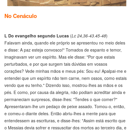
No Cenáculo
L
Do evangelho segundo Lucas
(
Lc 24,36-43.45-48
)
Falavam ainda, quando ele próprio se apresentou no meio deles
e disse: A paz esteja convosco!" Tomados de espanto e temor,
imaginavam ver um espírito. Mas ele disse: "Por que estais
perturbados, e por que surgem tais dúvidas em vossos
corações? Vede minhas mãos e meus pés: Sou eu! Apalpai-me e
entendei que um espírito não tem carne, nem ossos, como estais
vendo que eu tenho." Dizendo isso, mostrou-lhes as mãos e os
pés. E como, por causa da alegria, não podiam acreditar ainda e
permaneciam surpresos, disse-lhes: "Tendes o que comer?"
Apresentaram-lhe um pedaço de peixe assado. Tomou-o, então,
e comeu-o diante deles. Então abriu-lhes a mente para que
entendessem as escrituras, e disse-lhes: "Assim está escrito que
o Messias devia sofrer e ressuscitar dos mortos ao terceiro dia, e