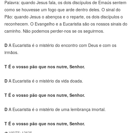
Palavra: quando Jesus fala, os dois discípulos de Emaús sentem
como se houvesse um fogo que arde dentro deles. O sinal do
Pão: quando Jesus o abençoa e o reparte, os dois discípulos o
reconhecem. O Evangelho e a Eucaristia são os nossos sinais do
caminho. Não podemos perder-nos se os seguirmos.
D
A Eucaristia é o mistério do encontro com Deus e com os
irmãos.
T
É o vosso pão que nos nutre, Senhor.
D
A Eucaristia é o mistério da vida doada.
T
É o vosso pão que nos nutre, Senhor.
D
A Eucaristia é o mistério de uma lembrança imortal.
T
É o vosso pão que nos nutre, Senhor.
VISITE: 12625