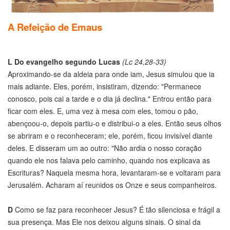
A Refeição de Emaus
L
Do evangelho segundo Lucas
(Lc 24,28-33)
Aproximando-se da aldeia para onde iam, Jesus simulou que ia
mais adiante. Eles, porém, insistiram, dizendo: "Permanece
conosco, pois cai a tarde e o dia já declina." Entrou então para
ficar com eles. E, uma vez à mesa com eles, tomou o pão,
abençoou-o, depois partiu-o e distribui-o a eles. Então seus olhos
se abriram e o reconheceram; ele, porém, ficou invisível diante
deles. E disseram um ao outro: "Não ardia o nosso coração
quando ele nos falava pelo caminho, quando nos explicava as
Escrituras? Naquela mesma hora, levantaram-se e voltaram para
Jerusalém. Acharam aí reunidos os Onze e seus companheiros.
D
Como se faz para reconhecer Jesus? É tão silenciosa e frágil a
sua presença. Mas Ele nos deixou alguns sinais. O sinal da